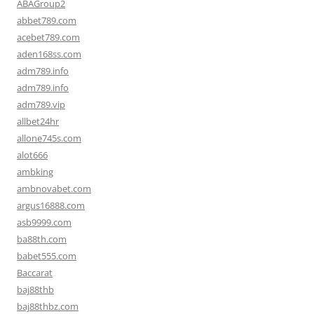
ABAGroup2
abbet789.com
acebet789.com
aden168ss.com
adm789.info
adm789.info
adm789.vip
allbet24hr
allone745s.com
alot666
ambking
ambnovabet.com
argus16888.com
asb9999.com
ba88th.com
babet555.com
Baccarat
baj88thb
baj88thbz.com