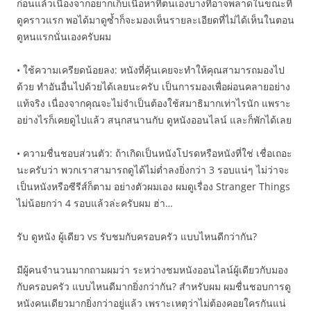
ก่อนแล้วเนื่องจากอยากเก็บเนื้อหาที่ตนเองบางทีอาจพลาดในขณะที่
ดูคราวแรก พอได้มาดูซ้ำก็จะมองเห็นรายละเอียดที่ไม่ได้เห็นในตอน
ดูหนแรกนั่นเองครับผม
• ใช้ความเครียดน้อยลง: หนังที่คุ้นเคยจะทำให้คุณสามารถมองไป
ด้วย ทำอันอื่นไปด้วยได้เลยนะครับ เป็นการมองเพื่อผ่อนคลายอย่าง
แท้จริง เนื่องจากคุณจะไม่จำเป็นต้องใช้สมาธิมากเท่าไรนัก แพราะ
อย่างไรก็เคยดูไปแล้ว สนุกสนานกับ ดูหนังออนไลน์ และก็พักได้เลย
• ความชื่นชอบส่วนตัว: ถ้าเกิดเป็นหนังโปรดหรือหนังที่ใช่ เชื่อเถอะ
นะครับว่า พวกเราสามารถดูได้ไม่ต่ำลงยิ่งกว่า 3 รอบแน่ๆ ไม่ว่าจะ
เป็นหนังหรือซีรีส์ก็ตาม อย่างตัวผมเอง ผมดูเรื่อง Stranger Things
ไม่น้อยกว่า 4 รอบแล้วล่ะครับผม ฮ่า…
รับ ดูหนัง ผู้เดียว vs รับชมกับครอบครัว แบบไหนดีกว่ากัน?
มีผู้คนจำนวนมากถามผมว่า ระหว่างชมหนังออนไลน์ผู้เดียวกับมอง
กับครอบครัว แบบไหนดีมากยิ่งกว่ากัน? สำหรับผม ผมชื่นชอบการดู
หนังคนเดียวมากยิ่งกว่าอยู่แล้ว เพราะเหตุว่าไม่ต้องคอยใครกันแน่