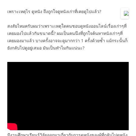
เพราะเหตุไร ดูหนัง ถึงถูกใจดูหนังเก่าที่เคยดูไปแล้ว?
สงสัยไหมครับผมว่าเพราะเหตุใดคนชอบดูหนังออนไลน์เรื่องเก่าๆที่
เคยมองไปแล้วกันขนาดนี้? ผมเป็นคนนึงที่ถูกใจค้นหาหนังเก่าๆที่
เคยมองมาแล้ว บางครั้งอาจจะดูมากกว่า 1 ครั้งด้วยซ้ำ แม้กระนั้นก็
ยังกลับไปดูอยู่เสมอ มันเป็นทำไมกันแน่นะ?
มีงานศึกษาเรียนรู้วิจัยออกมาเกี่ยวกับการดูหนังของผู้ที่กลับไปดูหนัง