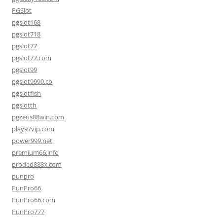
PGSlot
pgslot168
pgslot718
pgslot77
pgslot77.com
pgslot99
pgslot9999.co
pgslotfish
pgslotth
pgzeus88win.com
play97vip.com
power999.net
premium66.info
proded888x.com
punpro
PunPro66
PunPro66.com
PunPro777