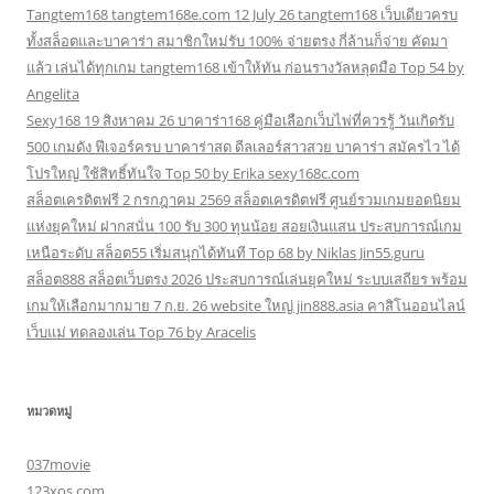
Tangtem168 tangtem168e.com 12 July 26 tangtem168 เว็บเดียวครบ
ทั้งสล็อตและบาคาร่า สมาชิกใหม่รับ 100% จ่ายตรง กี่ล้านก็จ่าย คัดมา
แล้ว เล่นได้ทุกเกม tangtem168 เข้าให้ทัน ก่อนรางวัลหลุดมือ Top 54 by
Angelita
Sexy168 19 สิงหาคม 26 บาคาร่า168 คู่มือเลือกเว็บไพ่ที่ควรรู้ วันเกิดรับ
500 เกมดัง ฟีเจอร์ครบ บาคาร่าสด ดีลเลอร์สาวสวย บาคาร่า สมัครไว ได้
โปรใหญ่ ใช้สิทธิ์ทันใจ Top 50 by Erika sexy168c.com
สล็อตเครดิตฟรี 2 กรกฎาคม 2569 สล็อตเครดิตฟรี ศูนย์รวมเกมยอดนิยม
แห่งยุคใหม่ ฝากสนั่น 100 รับ 300 ทุนน้อย สอยเงินแสน ประสบการณ์เกม
เหนือระดับ สล็อต55 เริ่มสนุกได้ทันที Top 68 by Niklas Jin55.guru
สล็อต888 สล็อตเว็บตรง 2026 ประสบการณ์เล่นยุคใหม่ ระบบเสถียร พร้อม
เกมให้เลือกมากมาย 7 ก.ย. 26 website ใหญ่ jin888.asia คาสิโนออนไลน์
เว็บแม่ ทดลองเล่น Top 76 by Aracelis
หมวดหมู่
037movie
123xos.com