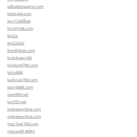
lalikabetsgame.com
lcbet444.com
lion123สล็อต
lionth168.com
live22
live22slot
lnw365bet.com
lockdown168
london6789.com
lotto888
luckycat789.com
luis16888.com
luke999.net
lux555.net
m4newonline.com
m4newonline.com
mac1bet789.com
macau69 สมัคร