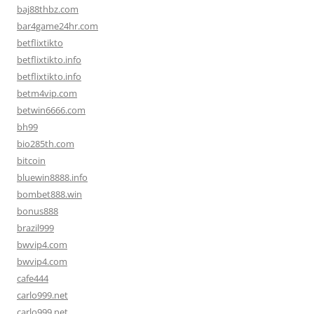
baj88thbz.com
bar4game24hr.com
betflixtikto
betflixtikto.info
betflixtikto.info
betm4vip.com
betwin6666.com
bh99
bio285th.com
bitcoin
bluewin8888.info
bombet888.win
bonus888
brazil999
bwvip4.com
bwvip4.com
cafe444
carlo999.net
carlo999.net