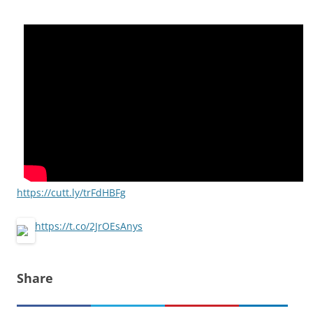
https://cutt.ly/trFdHBFg
https://t.co/2JrOEsAnys
Share