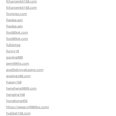
fcharoenkit168.com
fcharoenkit168.com
finnivips.com
fiwdee.win
fiwdee.win
fox689ok.com
fox689ok.com
fullslotpg
funny18
gaojing888
gem99ths.com
goatbetroyalcasino.com
gowingo88.com
happy168
hengheng9899.com
hengjing168
hongkong456
https://www.mfj889xx.com/
hubbet168.com