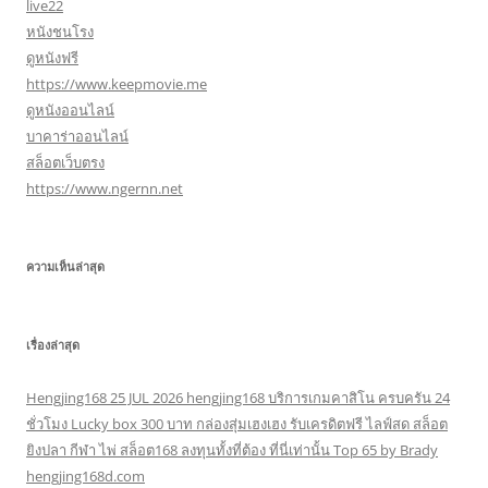
live22
หนังชนโรง
ดูหนังฟรี
https://www.keepmovie.me
ดูหนังออนไลน์
บาคาร่าออนไลน์
สล็อตเว็บตรง
https://www.ngernn.net
ความเห็นล่าสุด
เรื่องล่าสุด
Hengjing168 25 JUL 2026 hengjing168 บริการเกมคาสิโน ครบครัน 24
ชั่วโมง Lucky box 300 บาท กล่องสุ่มเฮงเฮง รับเครดิตฟรี ไลฟ์สด สล็อต
ยิงปลา กีฬา ไพ่ สล็อต168 ลงทุนทั้งที่ต้อง ที่นี่เท่านั้น Top 65 by Brady
hengjing168d.com