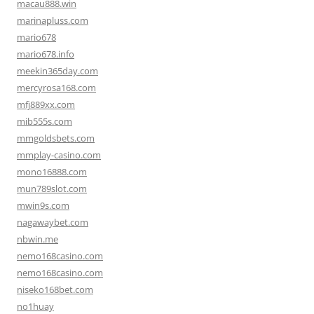
macau888.win
marinapluss.com
mario678
mario678.info
meekin365day.com
mercyrosa168.com
mfj889xx.com
mib555s.com
mmgoldsbets.com
mmplay-casino.com
mono16888.com
mun789slot.com
mwin9s.com
nagawaybet.com
nbwin.me
nemo168casino.com
nemo168casino.com
niseko168bet.com
no1huay