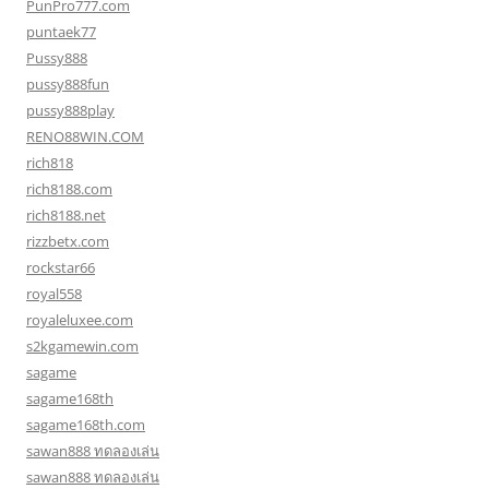
PunPro777.com
puntaek77
Pussy888
pussy888fun
pussy888play
RENO88WIN.COM
rich818
rich8188.com
rich8188.net
rizzbetx.com
rockstar66
royal558
royaleluxee.com
s2kgamewin.com
sagame
sagame168th
sagame168th.com
sawan888 ทดลองเล่น
sawan888 ทดลองเล่น