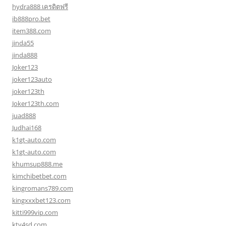
hydra888 เครดิตฟรี
ib888pro.bet
item388.com
jinda55
jinda888
Joker123
joker123auto
joker123th
Joker123th.com
juad888
Judhai168
k1gt-auto.com
k1gt-auto.com
khumsup888.me
kimchibetbet.com
kingromans789.com
kingxxxbet123.com
kitti999vip.com
ktv4sd.com