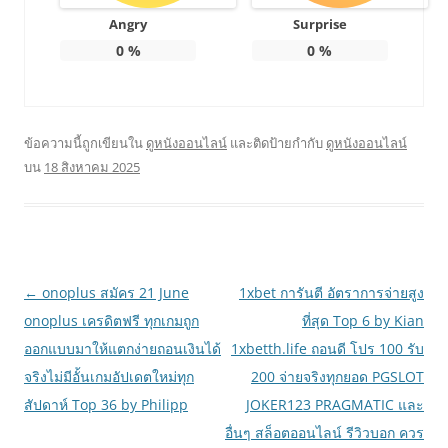
Angry
Surprise
0
%
0
%
ข้อความนี้ถูกเขียนใน
ดูหนังออนไลน์
และติดป้ายกำกับ
ดูหนังออนไลน์
บน
18 สิงหาคม 2025
เมนู
←
onoplus สมัคร 21 June
1xbet การันตี อัตราการจ่ายสูง
นำทาง
onoplus เครดิตฟรี ทุกเกมถูก
ที่สุด Top 6 by Kian
เรื่อง
ออกแบบมาให้แตกง่ายถอนเงินได้
1xbetth.life ถอนดี โปร 100 รับ
จริงไม่มีอั้นเกมอัปเดตใหม่ทุก
200 จ่ายจริงทุกยอด PGSLOT
สัปดาห์ Top 36 by Philipp
JOKER123 PRAGMATIC และ
อื่นๆ สล็อตออนไลน์ รีวิวบอก ควร