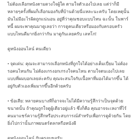
ไม่ต้องเลือกหนังตามดวงใจผู้ใด ตามใจตัวเองไปเลย แต่ว่าก็มี
หลายๆครั้งที่ผมก็เลือกมองกับที่บ้านด้วยนี่แหละนะครับ โดยเหตุนั้น
มันไม่มีอะไรผิดถูกแน่นอน อยู่ที่ว่าคุณชอบแบบไหน ฉะนั้น ในพาร์
ทนี้ ผมจะพาคุณมาดูเลยว่า การดูคนเดียวหรือมองกับครอบครัว
แบบไหนดีมากยิ่งกว่ากัน มาดูกันเลยครับ เลทโก!
ดูหนังออนไลน์ คนเดียว
• จุดเด่น: คุณจะสามารถเลือกหนังที่ถูกใจได้อย่างเต็มเปี่ยม ไม่ต้อง
รอคนไหนกัน ไม่ต้องเกรงอกเกรงใจคนไหน ตามใจตนเองไปเลย
แบบที่ผมบอกเลยล่ะครับ คุณจะสนใจกับเนื้อหาที่มองได้มากขึ้น ได้
อยู่กับตัวเองเพิ่มมากขึ้นอีกด้วยครับ
• ข้อเสีย: หลายคนบางทีก็อาจจะไม่ได้มีความรู้สึกว่าเป็นจุดด้วย
ขนาดนั้น ถ้าคุณถูกใจดูผู้เดียวอยู่แล้ว ซึ่งก็คือ คุณอาจจะเหงาที่ไร้
คนมาแชร์ความรู้สึกหรือประสบการณ์สำหรับเพื่อการดูด้วยกัน โดย
ยิ่งไปกว่านั้นภาพยนตร์ตลกหรือหนังผี
ดูหนังออนไลน์ กับครอบขอรับ