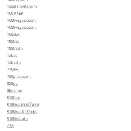
13satanbets.com
168 สล็อต
1688vegasx.com
1688vegasx.com
168slot
188bet
188betth
1xbet
1xbetth
77UFA
789pluss.com
888pg
8lots.me
918Kiss
918kiss ดาวน์โหลด
918kiss เข้าสู่ระบบ
918kissauto
ABA