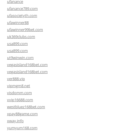
ufanance
ufanance789.com
ufasocietyth.com
ufawinner88
ufawinner99bet.com
uk369clubs.com
usa899.com
usa899.com
ut9winwin.com
vegasisland168bet.com
vegasisland168bet.com
ver888.vip
vipmgm8.net
visdomm.com
vvip16688.com
westbluez168bet.com
xpay88game.com
xway.info
yumyum168.com