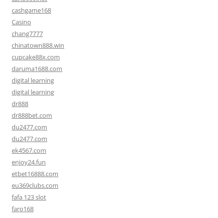
cashgame168
Casino
chang7777
chinatown888.win
cupcake88x.com
daruma1688.com
digital learning
digital learning
dr888
dr888bet.com
du2477.com
du2477.com
ek4567.com
enjoy24.fun
etbet16888.com
eu369clubs.com
fafa 123 slot
faro168