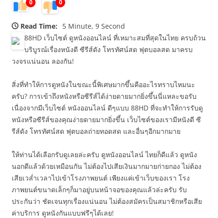
0
0
Read Time:
5 Minute, 9 Second
88HD เว็บไซต์ ดูหนังออนไลน์ ที่เหมาะสมที่สุดในไทย ครบถ้วน
บริบูรณ์เรื่องหนังดี ซีรีส์ดัง โทรทัศน์สด ฟุตบอลสด มาครบ
วงจรแน่นอน ลองกัน!
สิ่งที่ทำให้การดูหนังในขณะนี้พิเศษมากขึ้นคืออะไรทราบไหมนะ
ครับ? การเข้าถึงหนังหรือซีรีส์ได้ง่ายดายมากยิ่งขึ้นนี่แหละขอรับ
เนื่องจากมีเว็บไซต์ หนังออนไลน์ ดีๆแบบ 88HD ที่จะทำให้การรับดู
หนังหรือซีรีส์ของคุณง่ายดายมากยิ่งขึ้น เว็บไซต์ของเรามีหนังดี ซี
รีส์ดัง โทรทัศน์สด ฟุตบอลถ่ายทอดสด และอื่นๆอีกมากมาย
ให้ท่านได้เลือกรับดูเลยล่ะครับ ดูหนังออนไลน์ ไทยก็ดีแล้ว ดูหนัง
นอกดีแล้วด้วยเหมือนกัน ไม่ต้องไปเสียเงินมากมายก่ายกอง ไม่ต้อง
เสียเวล่ำเวลาไปเข้าโรงภาพยนต์ เพียงแค่เข้าเว็บของเรา โรง
ภาพยนต์ขนาดเล็กๆก็มาอยู่บนหน้าจอของคุณแล้วล่ะครับ รับ
ประกันว่า ชัดเจนทุกเรื่องแน่นอน ไม่ต้องสมัครเป็นสมาชิกหรือเสีย
ค่าบริการ ดูหนังกันแบบฟรีๆได้เลย!