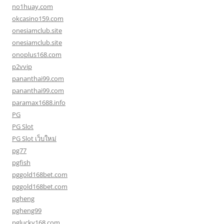
no1huay.com
okcasino159.com
onesiamclub.site
onesiamclub.site
onoplus168.com
p2vvip
pananthai99.com
pananthai99.com
paramax1688.info
PG
PG Slot
PG Slot เว็บใหม่
pg77
pgfish
pggold168bet.com
pggold168bet.com
pgheng
pgheng99
pglucky168.com