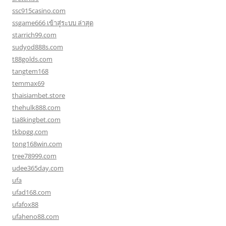
ssc915casino.com
ssgame666 เข้าสู่ระบบ ล่าสุด
starrich99.com
sudyod888s.com
t88golds.com
tangtem168
temmax69
thaisiambet.store
thehulk888.com
tia8kingbet.com
tkbpgg.com
tong168win.com
tree78999.com
udee365day.com
ufa
ufad168.com
ufafox88
ufaheno88.com