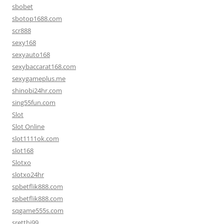
sbobet
sbotop1688.com
scr888
sexy168
sexyauto168
sexybaccarat168.com
sexygameplus.me
shinobi24hr.com
sing55fun.com
Slot
Slot Online
slot1111ok.com
slot168
Slotxo
slotxo24hr
spbetflik888.com
spbetflik888.com
sqgame555s.com
sretthi99