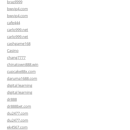
brazil999
bwvip4.com
bwvip4.com
cafe444
carlo999.net
carlo999.net
cashgame168
Casino
chang7777
chinatown888.win
cupcake88x.com
daruma1688.com
digital learning
digital learning
dr888
dr888bet.com
du2477.com
du2477.com
ek4567.com