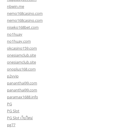
nbwin.me
nemo168casino.com
nemo168casino.com
niseko168bet.com
no1huay
no1huay.com
okcasino159.com
onesiamclub.site
onesiamclub.site
onoplus168.com
p2vvip
pananthai99.com
pananthai99.com
paramax1688.info
PG
PG Slot
PG Slot เว็บใหม่
pg77