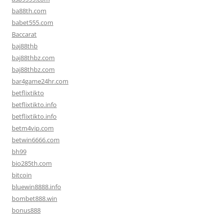
ba88th.com
babet555.com
Baccarat
baj88thb
baj88thbz.com
baj88thbz.com
bar4game24hr.com
betflixtikto
betflixtikto.info
betflixtikto.info
betm4vip.com
betwin6666.com
bh99
bio285th.com
bitcoin
bluewin8888.info
bombet888.win
bonus888