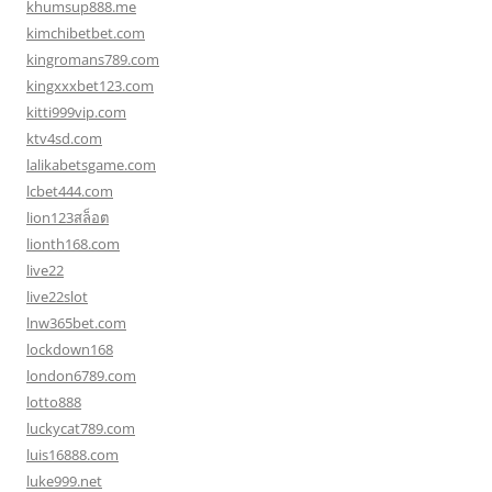
khumsup888.me
kimchibetbet.com
kingromans789.com
kingxxxbet123.com
kitti999vip.com
ktv4sd.com
lalikabetsgame.com
lcbet444.com
lion123สล็อต
lionth168.com
live22
live22slot
lnw365bet.com
lockdown168
london6789.com
lotto888
luckycat789.com
luis16888.com
luke999.net