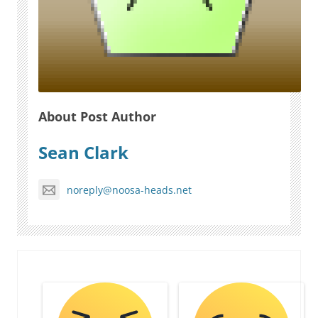
About Post Author
Sean Clark
noreply@noosa-heads.net