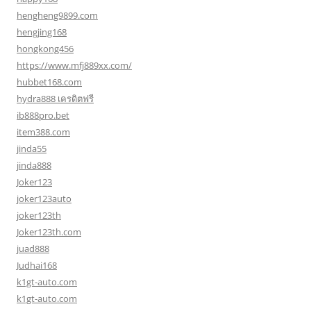
hengheng9899.com
hengjing168
hongkong456
https://www.mfj889xx.com/
hubbet168.com
hydra888 เครดิตฟรี
ib888pro.bet
item388.com
jinda55
jinda888
Joker123
joker123auto
joker123th
Joker123th.com
juad888
Judhai168
k1gt-auto.com
k1gt-auto.com