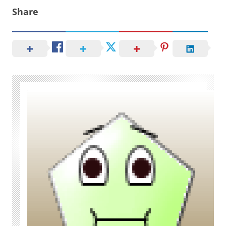
Share