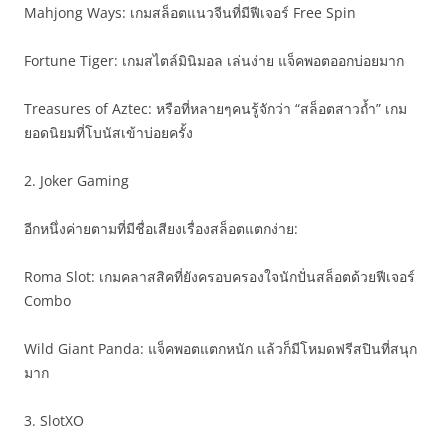
Mahjong Ways: เกมสล็อตแนวจีนที่มีฟีเจอร์ Free Spin
Fortune Tiger: เกมสไตล์มินิมอล เล่นง่าย แจ็คพอตออกบ่อยมาก
Treasures of Aztec: หรือที่หลายๆคนรู้จักว่า “สล็อตสาวถ้ำ” เกม
ยอดนิยมที่โบนัสเข้าบ่อยครั้ง
2. Joker Gaming
อีกหนึ่งค่ายตามที่มีชื่อเสียงเรื่องสล็อตแตกง่าย:
Roma Slot: เกมคลาสสิคที่ยังครอบครองใจนักปั่นสล็อตด้วยฟีเจอร์
Combo
Wild Giant Panda: แจ็คพอตแตกหนัก แล้วก็มีโหมดฟรีสปินที่สนุก
มาก
3. SlotXO