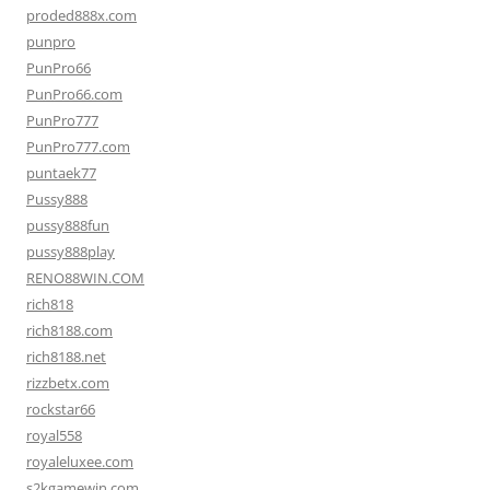
proded888x.com
punpro
PunPro66
PunPro66.com
PunPro777
PunPro777.com
puntaek77
Pussy888
pussy888fun
pussy888play
RENO88WIN.COM
rich818
rich8188.com
rich8188.net
rizzbetx.com
rockstar66
royal558
royaleluxee.com
s2kgamewin.com