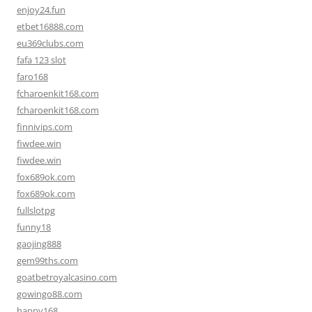
enjoy24.fun
etbet16888.com
eu369clubs.com
fafa 123 slot
faro168
fcharoenkit168.com
fcharoenkit168.com
finnivips.com
fiwdee.win
fiwdee.win
fox689ok.com
fox689ok.com
fullslotpg
funny18
gaojing888
gem99ths.com
goatbetroyalcasino.com
gowingo88.com
happy168