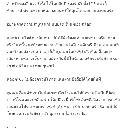
สำหรับท่องอินเตอร์เน็ตได้โดยทันที รองรับอีกทั้ง iOS แล้วก็
Android พร้อมระบบทดลองเล่นฟรีให้คุณได้ลองก่อนลงทุนจริง
อย่าพลาดความสนุกสนานแบบจัดเต็ม! ของ สล็อต
สล็อต เว็บไซต์ตรงอันดับ 1 มิได้มีดีเพียงแค่ “แตกง่าย” หรือ “จ่าย
จริง” แค่นั้น แต่ยังมอบความเบิกบานใจในระดับพรีเมียม ผ่านเกมที่
สมจริงสมจัง น่าเล่น และก็ล้ำยุค คนใดกันที่กำลังเบื่อสล็อตแบบ
เดิมๆห้ามพลาดเด็ดขาด สมัครวันนี้มีโบนัสต้อนรับรวมทั้งกิจกรรม
เครดิตฟรีมากรอคอยคุณอยู่!
สล็อต168 ไม่ต้องดาวน์โหลด เล่นผ่านมือถือได้โดยทันที
จุดเด่นที่คนจำนวนไม่น้อยชอบใจเป็น คุณไม่มีความจำเป็นที่ต้อง
ดาวน์โหลดแอปพลิเคชัน ให้เปลืองพื้นที่โทรศัพท์มือถือ สามารถเข้า
เล่นผ่านโปรแกรมเบราเซอร์ (ดังเช่นว่า Chrome หรือ Safari) ได้
โดยตรง รวมทั้งยังรองรับทุกระบบ ไม่ว่าจะเป็น:
• iOS