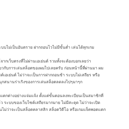
บไม่เป็นอันตราย ฝากถอนไวไม่มีขั้นต่ำ เล่นได้ทุกเกม
กเว็บตรงที่ไม่ผ่านเอเย่นต์ รวมทั้งจะต้องบอกเลยว่า
ยวกับการเล่นสล็อตของผมไปเลยครับ ก่อนหน้านี้ที่ผ่านมา ผม
อเย่นต์ ไม่ว่าจะเป็นการฝากถอนช้า ระบบไม่เสถียร หรือ
นุกสนานร่าเริงของการเล่นสล็อตลดลงไปๆมาๆก
แตกต่างอย่างแจ่มแจ้ง ตั้งแต่ขั้นตอนลงทะเบียนเป็นสมาชิกที่
แล้ว ระบบของเว็บไซต์เสถียรมากมาย ไม่มีสะดุด ไม่ว่าจะเปิด
่นไม่ว่าจะเป็นสล็อตคลาสสิก สล็อตวิดีโอ หรือเกมแจ็คพอตแตก