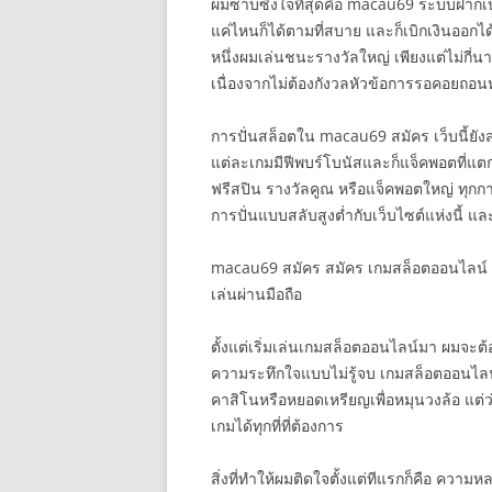
ผมซาบซึ้งใจที่สุดคือ macau69 ระบบฝากเบิ
แค่ไหนก็ได้ตามที่สบาย และก็เบิกเงินออกไ
หนึ่งผมเล่นชนะรางวัลใหญ่ เพียงแต่ไม่กี่นา
เนื่องจากไม่ต้องกังวลหัวข้อการรอคอยถอนหร
การปั่นสล็อตใน macau69 สมัคร เว็บนี้ยังส
แต่ละเกมมีฟีพบร์โบนัสและก็แจ็คพอตที่แตกง่
ฟรีสปิน รางวัลคูณ หรือแจ็คพอตใหญ่ ทุ
การปั่นแบบสลับสูงต่ำกับเว็บไซต์แห่งนี้
macau69 สมัคร สมัคร เกมสล็อตออนไลน์ ที่
เล่นผ่านมือถือ
ตั้งแต่เริ่มเล่นเกมสล็อตออนไลน์มา ผมจะ
ความระทึกใจแบบไม่รู้จบ เกมสล็อตออนไลน์
คาสิโนหรือหยอดเหรียญเพื่อหมุนวงล้อ แต่ว่าช
เกมได้ทุกที่ที่ต้องการ
สิ่งที่ทำให้ผมติดใจตั้งแต่ทีแรกก็คือ ควา