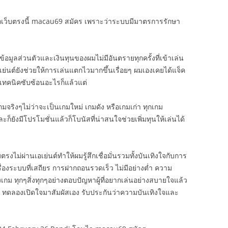
ือกเว็บตรงนี้ macau69 สมัคร เพราะว่าระบบมีมาตรการรักษา
้อมูลส่วนตัวและเงินทุนของผมไม่มีอันตรายทุกครั้งที่เข้าเล่น
ย่นต์ยังช่วยให้การเล่นแตกไวมากขึ้นเรื่อยๆ ผมเองเคยได้แจ็ค
งเทคนิคซับซ้อนอะไรก็แล้วแต่
ุกเกมจริงๆไม่ว่าจะเป็นเกมใหม่ เกมดัง หรือเกมเก่า ทุกเกม
ละก็ยังมีโปรโมชั่นแล้วก็โบนัสที่น่าสนใจช่วยเพิ่มทุนให้เล่นได้
ม่ผ่านเอเย่นต์ทำให้ผมรู้สึกเชื่อมั่นรวมทั้งบันเทิงใจกับการ
เรื่องระบบที่เสถียร การฝากถอนรวดเร็ว ไม่มีอย่างต่ำ ความ
ทุกๆสิ่งทุกๆอย่างตอบปัญหาผู้ที่อยากเล่นอย่างสบายใจแล้ว
ล ทดลองเปิดใจมาสัมผัสเอง รับประกันว่าความบันเทิงใจและ