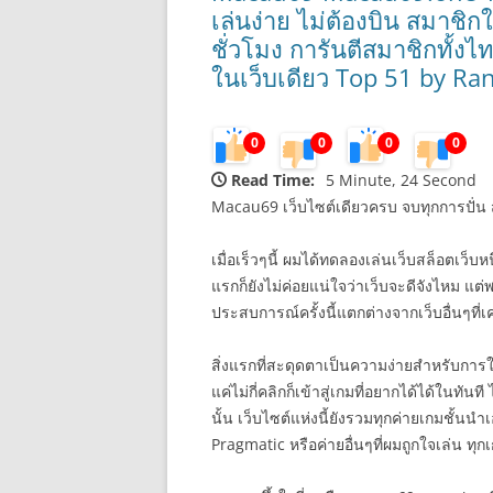
เล่นง่าย ไม่ต้องบิน สมาชิกใ
ชั่วโมง การันตีสมาชิกทั้
ในเว็บเดียว Top 51 by Ra
0
0
0
0
Read Time:
5 Minute, 24 Second
Macau69 เว็บไซต์เดียวครบ จบทุกการปั่น ส
เมื่อเร็วๆนี้ ผมได้ทดลองเล่นเว็บสล็อตเว็บ
แรกก็ยังไม่ค่อยแน่ใจว่าเว็บจะดีจังไหม แต่พ
ประสบการณ์ครั้งนี้แตกต่างจากเว็บอื่นๆที่
สิ่งแรกที่สะดุดตาเป็นความง่ายสำหรับการใช
แค่ไม่กี่คลิกก็เข้าสู่เกมที่อยากได้ได้ในทั
นั้น เว็บไซต์แห่งนี้ยังรวมทุกค่ายเกมชั้นนำ
Pragmatic หรือค่ายอื่นๆที่ผมถูกใจเล่น ท