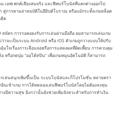
กงาม เอฟเฟกต์เสียงสมจริง และฟีพบร์โบนัสที่แตกต่างออกไป
่า สู่การตามล่าสมบัติในอียิปต์โบราณ หรือแม้กระทั้งเกมสล็อต
ฮิต
ก๊า69 สมัคร การรอคอยงรับการเล่นผ่านมือถือ ผมสามารถเล่นเกม
ม่ว่าจะเป็นระบบ Android หรือ iOS ตัวเกมถูกวางแบบให้ปรับ
ลุ้มใจเรื่องการเลื่อนจอหรือการแสดงผลที่ผิดเพี้ยน การควบคุม
ล้อ หรือกดปุ่ม “ออโต้สปิน” เพื่อเกมหมุนอัตโนมัติ ก็สามารถ
ารเล่นสนุกเพิ่มขึ้นเป็น ระบบโบนัสและก็โปรโมชั่น หลายครา
็อกอินเข้าเกม การได้ทดลองเล่นฟีพบร์โบนัสโดยไม่ต้องลงทุน
ีความสุข ยิ่งกว่านั้นยังช่วยเพิ่มจังหวะสำหรับการทำเงิน