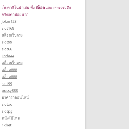
เว็บคาสิโนน่าเล่น ทั้ง
สล็อต
และ
บาคาร่า
ตึง
จริงแตกบ่อยมาก
joker123
slot168
สล็อตเว็บตรง
slot99
slot66
jinda44
สล็อตเว็บตรง
สล็อต888
สล็อต888
slot99
pussy888
บาคาร่าออนไลน์
slotxo
slotpg
หนังโป๊ไทย
1xbet