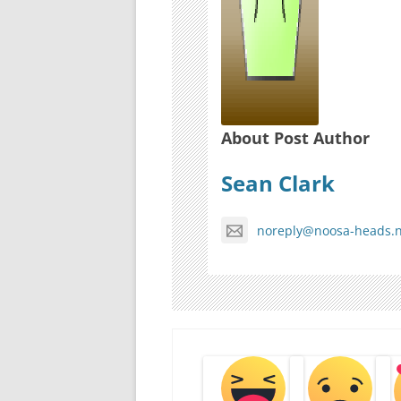
About Post Author
Sean Clark
noreply@noosa-heads.n