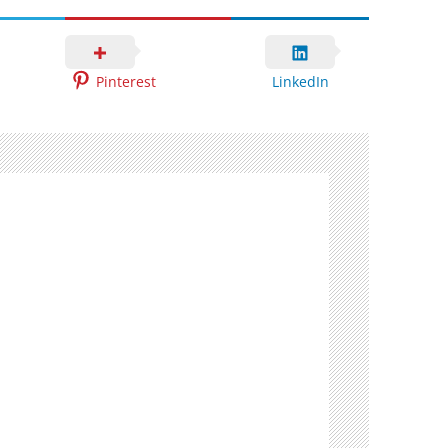
Pinterest
LinkedIn