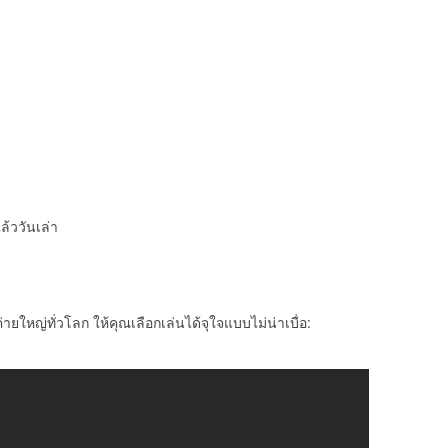
้ววันเล่า
ใหญ่ทั่วโลก ให้คุณเลือกเล่นได้จุใจแบบไม่น่าเบื่อ: