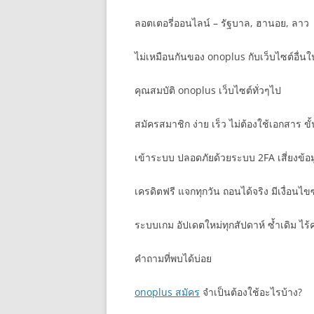
ลอตเตอรี่ออนไลน์ – รัฐบาล, ฮานอย, ลาว
ไม่เหมือนกันของ onoplus กับเว็บไซต์อื่
คุณสมบัติ onoplus เว็บไซต์ทั่วๆไป
สมัครสมาชิก ง่าย เร็ว ไม่ต้องใช้เอกสาร ขั
เข้าระบบ ปลอดภัยด้วยระบบ 2FA เสี่ยงข้อม
เครดิตฟรี แจกทุกวัน ถอนได้จริง มีเงื่อนไข
ระบบเกม อัปเดตใหม่ทุกสัปดาห์ ซ้ำเดิม ไร้
คำถามที่พบได้บ่อย
onoplus สมัคร
จำเป็นต้องใช้อะไรบ้าง?