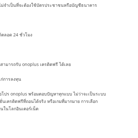
น ไม่จำเป็นที่จะต้องใช้บัตรประชาชนหรือบัญชีธนาคาร
้ตลอด 24 ชั่วโมง
ก็สามารถรับ onoplus เครดิตฟรี ได้เลย
แก่การลงทุน
่นมือโปร onoplus พร้อมตอบปัญหาทุกแบบ ไม่ว่าจะเป็นระบบ
ั่นเครดิตฟรีที่ถอนได้จริง หรือเกมที่มากมาย การเลือก
ุนในโลกอินเตอร์เน็ต