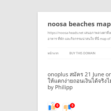
noosa beaches map 
https://noosa-heads.net เสนอภาพลวงตาที่งดง
อาหาร ที่พัก และกิจกรรมน่าสนใจ ที่นี่ map o
หน้าแรก
BUY THIS DOMAIN
onoplus สมัคร 21 June o
ให้แตกง่ายถอนเงินได้จริงไม
by Philipp
0
0