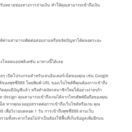
รับหลายช่องทางการจ่ายเงิน ทำให้คุณสามารถเข้าถึงเงิน
ัน ให้ท่านสามารถติดต่อสอบถามหรือขจัดปัญหาได้ตลอดระยะ
ต้องโหลดแอปพลิเคชัน มาทางนี้ได้เลย
ายๆ เปิดโปรแกรมสำหรับเล่นอินเตอร์เน็ตของคุณ เช่น Google
ต์ของพุซซี่888 โดยพิมพ์ URL ของเว็บไซต์ที่คุณต้องการเข้าถึง
กิดคุณมีบัญชีแล้ว หรือทำสมัครสมาชิกใหม่ได้อย่างง่ายๆถ้า
ive design คุณสามารถเข้าถึงเกมได้จากโทรศัพท์มือถือของคุณ
็ต หากคุณเจออุปสรรคต่อการเข้าถึงเว็บไซต์หรือเกม คุณ
 เพื่อวิงวอนตลอด 1 วัน การเข้าถึงพุซซี่888 ผ่านเว็บ
วมทั้งสะดวกโดยไม่จำเป็นต้องใช้พื้นที่เก็บข้อมูลเพิ่มอีกบน