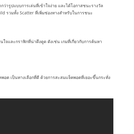
งจากว่ารูปแบบการเล่นที่เข้าใจง่าย และได้โอกาสชนะรางวัล
ง Wild รวมทั้ง Scatter ที่เพิ่มช่องทางสำหรับในการชนะ
าตื่นใจและกราฟิกที่น่าดึงดูด ดังเช่น เกมที่เกี่ยวกับการค้นหา
พอต เป็นทางเลือกที่ดี ด้วยการสะสมแจ็คพอตที่เยอะขึ้นกระทั่ง