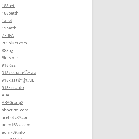
188bet
188betth
1xbet
1xbetth
77UFA
789pluss.com
888pg
8lots.me
918Kiss
918kiss ดาวน์โหลด
918kiss เข้าสู่ระบบ
918kissauto
ABA
ABAGroup2
abbet789.com
acebet789.com
aden168ss.com
adm789.info