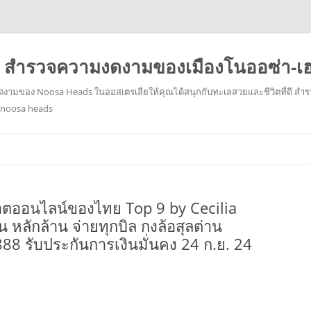
สำรวจความงดงามของเมืองโนออซ่า-เฮ
ามของ Noosa Heads ในออสเตรเลียให้คุณได้สนุกกับทะเลสวยและชีวิตที่ดี สำรวจท
f noosa heads
ข้าม
ไป
ยัง
เนื้อหา
อตออนไลน์ของไทย Top 9 by Cecilia
หลักล้าน จ่ายทุกบิล กงล้อสุลต่าน
888 รับประกันการเงินมั่นคง 24 ก.ย. 24