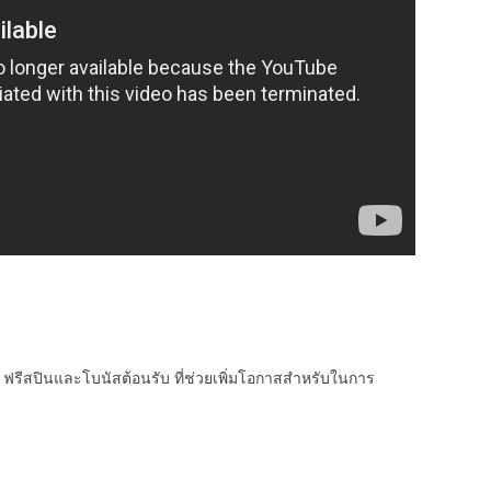
า ฟรีสปินและโบนัสต้อนรับ ที่ช่วยเพิ่มโอกาสสำหรับในการ