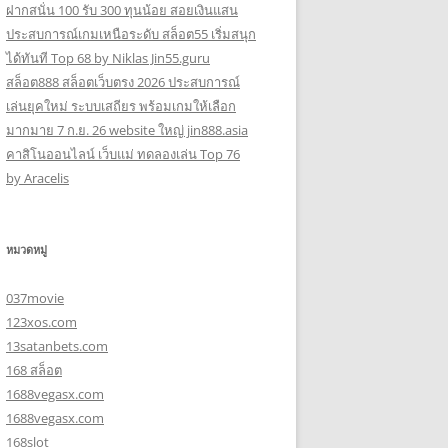
ฝากสนั่น 100 รับ 300 ทุนน้อย สอยเงินแสน
ประสบการณ์เกมเหนือระดับ สล็อต55 เริ่มสนุก
ได้ทันที Top 68 by Niklas Jin55.guru
สล็อต888 สล็อตเว็บตรง 2026 ประสบการณ์
เล่นยุคใหม่ ระบบเสถียร พร้อมเกมให้เลือก
มากมาย 7 ก.ย. 26 website ใหญ่ jin888.asia
คาสิโนออนไลน์ เว็บแม่ ทดลองเล่น Top 76
by Aracelis
หมวดหมู่
037movie
123xos.com
13satanbets.com
168 สล็อต
1688vegasx.com
1688vegasx.com
168slot