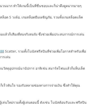
นวนมาก ทำให้เกมนี้เป็นที่ชื่นชอบและก็น่าดึงดูดมากมายๆ
สล็อต 5 วงล้อ, เกมสล็อตธีมเผชิญภัย, รวมทั้งเกมสล็อตแจ็ค
มแล้วก็เสียงที่สมจริงสมจัง ซึ่งช่วยเพิ่มประสบการณ์การเล่น
888
Scatter, รวมทั้งโบนัสฟรีสปินที่ช่วยเพิ่มโอกาสสำหรับเพื่อ
ารเล่น
นวัสดุอุปกรณ์นานัปการ อาทิเช่น สมาร์ทโฟนแล้วก็แท็บเล็ต
ก็เร็วทันใจ รองรับหลายช่องทางการจ่ายเงิน ซึ่งทำให้คุณ
ู้เล่นใหม่รวมทั้งผู้เล่นตอนนี้ ดังเช่น โบนัสต้อนรับและฟรีสปิน