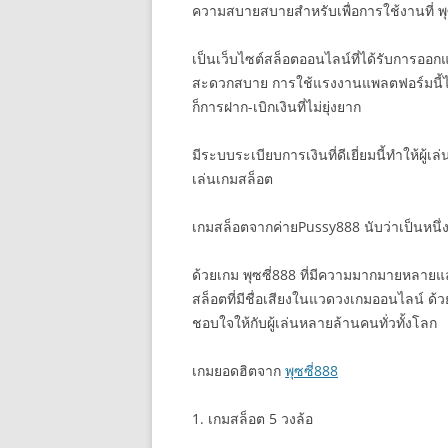
ความสบายสบายสำหรับเพื่อการใช้งานที่ พุ
เป็นเว็บไซต์สล็อตออนไลน์ที่ได้รับการออกแ
สะดวกสบาย การใช้แรงงานแพลตฟอร์มนี้ไม
ก็การฝาก-เบิกเงินที่ไม่ยุ่งยาก
มีระบบระเบียบการเงินที่ดีเยี่ยมนี้ทำให้ผ
เล่นเกมสล็อต
เกมสล็อตจากค่ายPussy888 นับว่าเป็นหนึ่
ด้วยเกม พุซซี่888 ที่มีความมากมายหลายแล้
สล็อตที่มีชื่อเสียงในแวดวงเกมออนไลน์ ด
ชอบใจให้กับผู้เล่นหลายล้านคนทั่วทั้งโลก
เกมยอดฮิตจาก
พุซซี่888
1. เกมสล็อต 5 วงล้อ