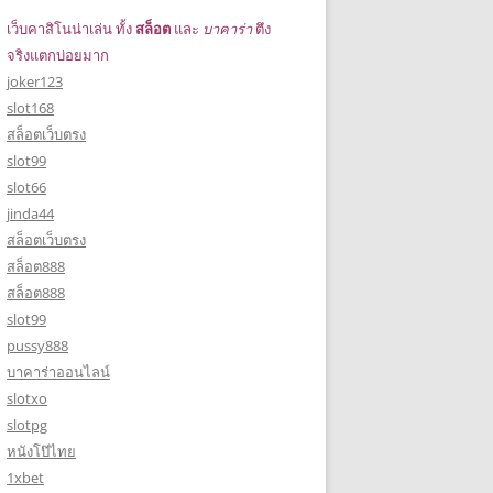
เว็บคาสิโนน่าเล่น ทั้ง
สล็อต
และ
บาคาร่า
ตึง
จริงแตกบ่อยมาก
joker123
slot168
สล็อตเว็บตรง
slot99
slot66
jinda44
สล็อตเว็บตรง
สล็อต888
สล็อต888
slot99
pussy888
บาคาร่าออนไลน์
slotxo
slotpg
หนังโป๊ไทย
1xbet