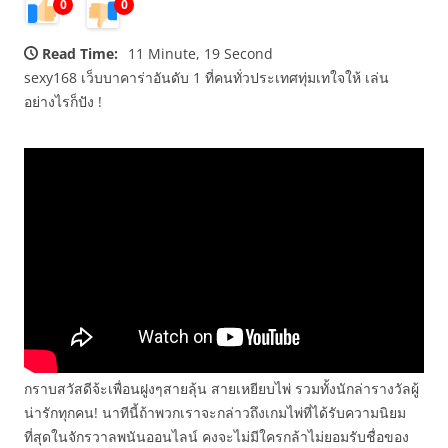
0
0
Read Time:
11 Minute, 19 Second
sexy168 เว็บบาคาร่าอันดับ 1 ที่คนทั่วประเทศทุ่มเทใจให้ เล่น
อย่างไรก็ปัง !
กราบสวัสดีจ้ะเพื่อนฝูงๆสายลุ้น สายเหยียบไพ่ รวมทั้งนักล่ารางวัลผู้
น่ารักทุกคน! นาทีนี้ถ้าพวกเราจะกล่าวถึงเกมไพ่ที่ได้รับความนิยม
ที่สุดในจักรวาลพนันออนไลน์ คงจะไม่มีใครกล้าไม่ยอมรับชื่อของ