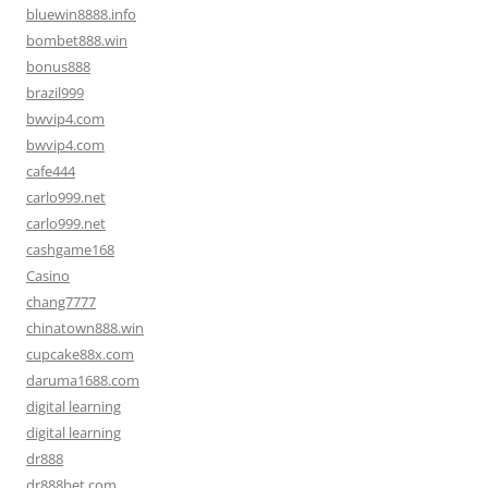
bluewin8888.info
bombet888.win
bonus888
brazil999
bwvip4.com
bwvip4.com
cafe444
carlo999.net
carlo999.net
cashgame168
Casino
chang7777
chinatown888.win
cupcake88x.com
daruma1688.com
digital learning
digital learning
dr888
dr888bet.com