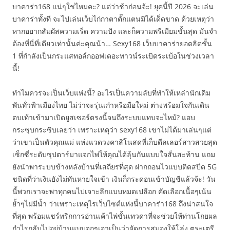
บาคาร่า168 แน่ๆใช่ไหมคะ? แต่ว่าช้าก่อนจ้ะ! ยุคนี้ปี 2026 จะเล่น
บาคาร่าทั้งที จะไปเล่นเว็บไก่กาตาตั๊กแตนมิได้เด็ดขาด ด้วยเหตุว่า
หากอยากสัมผัสความเริ่ด ความปัง และก็ความพรีเมียมขั้นสุด มันจำ
ต้องที่นี่ที่เดียวเท่านั้นค่ะคุณน้า… Sexy168 เว็บบาคาร่ายอดฮิตชั้น
1 ที่กำลังเป็นกระแสทอล์กออฟเดอะทาวน์ระเบิดระเบ้อในช่วงเวลา
นี้!
ทำไมควรจะเป็นเว็บแห่งนี้? อะไรเป็นความลับที่ทำให้เหล่านักเดิม
พันทั่วฟ้าเมืองไทย ไม่ว่าจะรุ่นเก๋าหรือมือใหม่ ต่างพร้อมใจกันเดิน
ตบเท้าเข้ามาเปิดยูสเซอร์ตรงนี้จนถึงระบบแทบจะไหม้? แอบ
กระซุบกระซิบเลยว่า เพราะเหตุว่า sexy168 เขาไม่ได้มาเล่นๆแต่
ว่าเขาเป็นตัวคุณแม่ แห่งแวดวงคาสิโนสดที่เก็บดีลเลอร์สาวสวยสุด
เซ็กซี่ระดับซุปตาร์มาแจกไพ่ให้คุณได้ลุ้นกันแบบใจสั่นสะท้าน แถม
ยังนำพาระบบข้างหลังบ้านที่เสถียรที่สุด ฝากถอนไวแบบติดสปีด 5G
ชนิดที่ว่าเงินยังไม่ทันหายใจเข้า เงินก็กระดอนเข้าบัญชีแล้วจ้ะ! วัน
นี้พวกเราจะพาทุกคนไปเจาะลึกแบบหมดเปลือก คัดเลือกเนื้อๆเน้น
ย้ำๆไม่มีน้ำ ว่าเพราะเหตุไรเว็บไซต์แห่งนี้บาคาร่า168 ถึงน่าสนใจ
ที่สุด พร้อมแชร์ทริกการอ่านเค้าไพ่ขั้นเทวดาที่จะช่วยให้ท่านโกยผล
กำไรกลับไปอยู่บ้านแบบจุกๆเอาเป็นว่าจัดการสมองให้โล่ง ตระเตรี