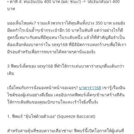
• ตาที่ 4: ทบเงินเป็น 400 บาท (ผล: ชนะ!) -> ได้เงินกลับมา 400
บาท
มองเห็นไหมค่ะ? รวมแล้วพวกเราได้ทุนคืนทั้งปวง 350 บาท แถมยัง
มีผลกำไรเน้นย้ำๆเข้ากระเป๋าอีก 50 บาทในทันที แต่ว่าอย่างไรก็ดี
สูตรนี้เหมาะกับคนที่มีทุนหนาในระดับหนึ่ง แล้วก็ที่สำคัญคือจำเป็น
ต้องเลือกห้องบาคาร่าใน sexy168 ที่มีลิมิตการแทงกว้างๆเพื่อให้เรา
มีรอบสำหรับเพื่อการทบรายได้หลายๆตานั่นเองจ้ะ
3 ฟีพบร์เด็ดของ sexy168 ที่ทำให้การเล่นบาคาร่าสนุกตื่นเต้นกว่า
เดิม
เบื่อไหมกับการนั่งมองหน้าหน้าจอเฉยๆ?
บาคาร่า168
เขารู้เรื่องอิน
ไซต์ของผู้เล่นอย่างดีเยี่ยม เลยอัปเกรดฟีพบร์เด็ดๆเข้ามาสร้างสีสัน
ให้การเดิมพันของคุณเบิกบานใจและเร้าใจยิ่งขึ้นจ้ะ
1. ฟีพบร์ “ลุ้นไพ่ด้วยตัวเอง” (Squeeze Baccarat)
สำหรับสายลุ้นที่ชอบความเสียวซ่าน! ฟีพบร์นี้เปิดโอกาสให้ผู้เล่นที่