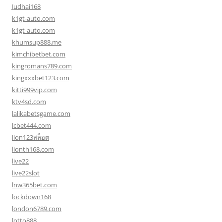
Judhai168
k1gt-auto.com
k1gt-auto.com
khumsup888.me
kimchibetbet.com
kingromans789.com
kingxxxbet123.com
kitti999vip.com
ktv4sd.com
lalikabetsgame.com
lcbet444.com
lion123สล็อต
lionth168.com
live22
live22slot
lnw365bet.com
lockdown168
london6789.com
lotto888