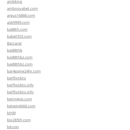
ambking
ambnovabet.com
argus16888.com
asb9999.com
ba88th.com
babet555.com
Baccarat
baj88thb
baj88thbz.com
baj88thbz.com
bar4game24hr.com
betflixtikto
betflixtikto.info
betflixtikto.info
betm4vip.com
betwin6666.com
bh99
bio285th.com
bitcoin