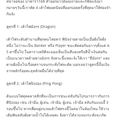
หน้าจอของ บาคาร่า168 ทำออกมาได้มองง่ายและก็ชัดแจ้งมา
กมายๆวันนี้เราคัด 4 เค้าไพ่ยอดนิยมที่ออกบ่อยครั้งที่สุดมาให้ท่องจำ
กันจ้ะ
สูตรที่ 1: เค้าไพ่มังกร (Dragon)
เค้าไพ่ระดับตำนานที่ทุกคนโหยหา! พินิจง่ายดายเป็นเมื่อฝั่งใดฝั่ง
หนึ่ง ไม่ว่าจะเป็น Banker หรือ Player ชนะติดต่อกันยาวๆตั้งแต่ 4-
5 ตาขึ้นไป ในตารางสถิติจะมองเห็นเป็นสีแดงหรือสีน้ำเงินต่อกัน
เป็นแนวยาวคล้ายหางมังกร จังหวะนี้แหละจ้ะให้เรา “ขี่มังกร” แทง
ตามฝั่งนั้นไปเรื่อยตราบจนกระทั่งไพ่จะตัด บอกเลยว่าสูตรนี้ปั้นเงิน
จากหลักร้อยทะลุหลักหมื่นได้ง่ายที่สุด
สูตรที่ 2: เค้าไพ่ปิงปอง (Ping Pong)
ต้นแบบไพ่สุดคลาสสิกที่จะเป็นการชนะสลับกันไปๆมาๆราวกับการ
ตีปิงปอง เช่น เจ้ามือ, ผู้เล่น, เจ้ามือ, ผู้เล่น, เจ้ามือ สลับกันแบบงี้ 3
รอบขึ้นไป หากเพื่อนฝูงๆเจอเค้าไพ่ทรงนี้โผล่มาในห้องไหน ให้วาง
เดิมพันสลับฝั่งตามน้ำไปได้เลยค่ะ ยิงยาวได้จวบจนกระทั่งจะเกิด