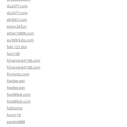
du2477.com
du2477.com
ek4567.com
enjoy24.fun
etbet16888.com
eu369clubs.com
fafa 123 slot
faro168
fcharoenkit168.com
fcharoenkit168.com
finnivips.com
fiwdee.win
fiwdee.win
fox689ok.com
fox689ok.com
fullslotpg
funny18
gaojing888