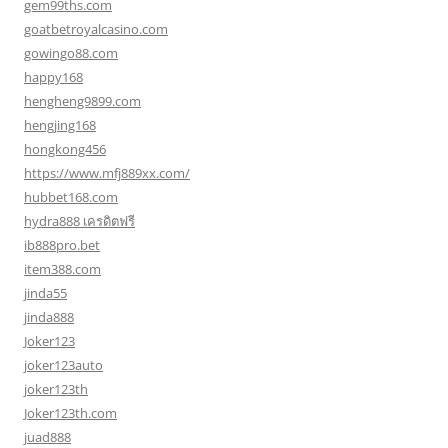
gem99ths.com
goatbetroyalcasino.com
gowingo88.com
happy168
hengheng9899.com
hengjing168
hongkong456
https://www.mfj889xx.com/
hubbet168.com
hydra888 เครดิตฟรี
ib888pro.bet
item388.com
jinda55
jinda888
Joker123
joker123auto
joker123th
Joker123th.com
juad888