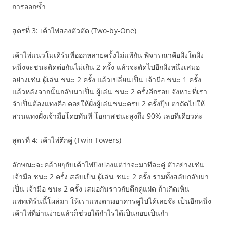
การออกซ้ำ
สูตรที่ 3: เค้าไพ่สองตัวตัด (Two-by-One)
เค้าไพ่แนวโมเดิร์นที่ออกหลายครั้งไม่แพ้กัน พิจารณาคือฝั่งใดฝั่ง
หนึ่งจะชนะติดต่อกันไม่เกิน 2 ครั้ง แล้วจะตัดไปอีกฝั่งหนึ่งเสมอ
อย่างเช่น ผู้เล่น ชนะ 2 ครั้ง แล้วเปลี่ยนเป็น เจ้ามือ ชนะ 1 ครั้ง
แล้วหลังจากนั้นกลับมาเป็น ผู้เล่น ชนะ 2 ครั้งอีกรอบ จังหวะที่เรา
จำเป็นต้องแทงคือ คอยให้ฝั่งผู้เล่นชนะครบ 2 ครั้งปุ๊บ ตาถัดไปให้
สวนแทงฝั่งเจ้ามือโดยทันที โอกาสชนะสูงถึง 90% เลยทีเดียวค่ะ
สูตรที่ 4: เค้าไพ่ตึกคู่ (Twin Towers)
ลักษณะจะคล้ายๆกับเค้าไพ่ปิงปองแต่ว่าจะมาทีละคู่ ตัวอย่างเช่น
เจ้ามือ ชนะ 2 ครั้ง สลับเป็น ผู้เล่น ชนะ 2 ครั้ง รวมทั้งสลับกลับมา
เป็น เจ้ามือ ชนะ 2 ครั้ง เสมอกันราวกับตึกคู่แฝด ถ้าเกิดเห็น
แพทเทิร์นนี้โผล่มา ให้เราแทงตามอาคารคู่ไปได้เลยจ๊ะ เป็นอีกหนึ่ง
เค้าไพ่ที่อ่านง่ายแล้วก็ช่วยได้กำไรได้เป็นกอบเป็นกำ