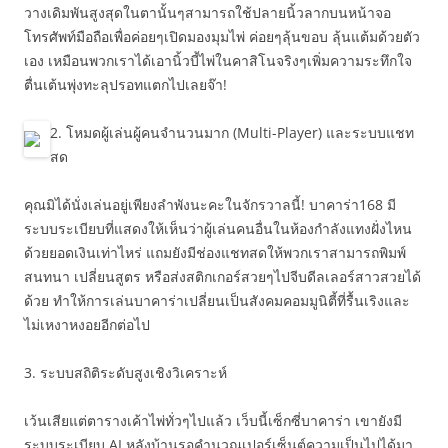
วางเดิมพันสูงสุดในตานั้นๆสามารถใช้ปลายนิ้วลากบนหน้าจอ
โทรศัพท์มือถือเพื่อค่อยๆเปิดมองมุมไพ่ ค่อยๆลุ้นขอบ ลุ้นแต้มด้วยตัว
เอง เหมือนพวกเราได้เอานิ้วบี้ไพ่ในคาสิโนจริงๆเพิ่มความระทึกใจ
ตื่นเต้นพุ่งทะลุปรอทแตกไปเลยจ๊า!
2. โหมดผู้เล่นผู้คนจำนวนมาก (Multi-Player) และระบบแชท
สด
คุณมิได้นั่งเล่นอยู่เพียงลำพังนะคะในจักรวาลนี้! บาคาร่า168 มี
ระบบระเบียบที่แสดงให้เห็นว่าผู้เล่นคนอื่นในห้องกำลังแทงฝั่งไหน
ด้วยยอดเงินเท่าไหร่ แถมยังมีช่องแชทสดให้พวกเราสามารถพิมพ์
สนทนา เปลี่ยนสูตร หรือส่งสติกเกอร์สวยๆไปจีบดีลเลอร์สาวสวยได้
ด้วย ทำให้การเล่นบาคาร่าเปลี่ยนเป็นสังคมคอมมูนิตี้ที่รื้นเริงและ
ไม่เหงาหงอยอีกต่อไป
3. ระบบสถิติระดับสูงเชิงวิเคราะห์
เว้นเสียแต่ตารางเค้าไพ่ทั่วๆไปแล้ว เว็บนี้เซ็กซี่บาคาร่า เขายังมี
ระบบระเบียบ AI หลังบ้านรอคำนวณเปอร์เซ็นต์ความเป็นไปได้มา