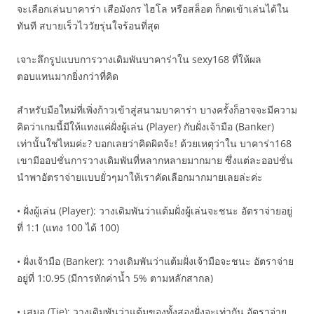
จะเลือกเล่นบาคาร่า เสือมังกร ไฮโล หรือสล็อต ก็กดเข้าเล่นได้ใน
ทันที สบายเร็วไววัยรุ่นใจร้อนที่สุด
เจาะลึกรูปแบบการวางเดิมพันบาคาร่าใน sexy168 ที่ให้ผล
ตอบแทนมากยิ่งกว่าที่คิด
สำหรับมือใหม่ที่เพิ่งก้าวเข้าสู่สนามบาคาร่า บางครั้งก็อาจจะมีความ
คิดว่าเกมนี้มีให้แทงแค่ฝั่งผู้เล่น (Player) กับฝั่งเจ้ามือ (Banker)
เท่านั้นใช่ไหมค่ะ? บอกเลยว่าคิดผิดจ้ะ! ด้วยเหตุว่าใน บาคาร่า168
เขามีออปชั่นการวางเดิมพันที่หลากหลายมากมาย ซึ่งแต่ละออปชั่น
นำพาอัตราจ่ายแบบยั่วๆมาให้เราคัดเลือกมากมายเลยล่ะค่ะ
• ฝั่งผู้เล่น (Player): วางเดิมพันว่าแต้มฝั่งผู้เล่นจะชนะ อัตราจ่ายอยู่
ที่ 1:1 (แทง 100 ได้ 100)
• ฝั่งเจ้ามือ (Banker): วางเดิมพันว่าแต้มฝั่งเจ้ามือจะชนะ อัตราจ่าย
อยู่ที่ 1:0.95 (มีการหักค่าน้ำ 5% ตามหลักสากล)
• เสมอ (Tie): วางเดิมพันว่าแต้มของทั้งสองฝั่งจะเท่ากัน อัตราจ่าย