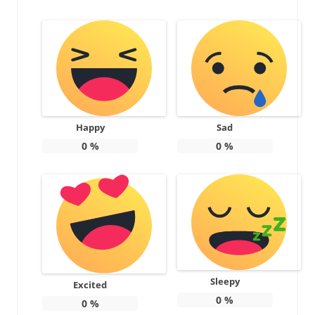
Happy
Sad
0
%
0
%
Sleepy
Excited
0
%
0
%