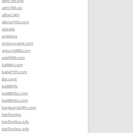
adm789.info
adm789.vip
allbet24hr
allone745s.com
alot666
ambking
ambnovabet.com
argus16888.com
asb9999.com
ba88th.com
babet555.com
Baccarat
baj88thb
baj88thbz.com
baj88thbz.com
bar4game24hr.com
betflixtikto
betflixtikto.info
betflixtikto.info