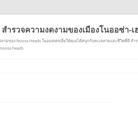
สำรวจความงดงามของเมืองโนออซ่า-เฮ
ามของ Noosa Heads ในออสเตรเลียให้คุณได้สนุกกับทะเลสวยและชีวิตที่ดี สำรวจท
f noosa heads
ข้าม
ไป
ยัง
เนื้อหา