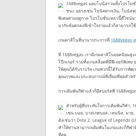
1688vegas มอบโบนัสรวมทั้งโปรโมชั่น
ชนะ อย่างเช่น โบนัสฝากเงิน, โบนัสห
พิเศษตามฤดูกาล โปรโมชั่นเหล่านี้ดีไซน์
มากับข้อตกลงที่เข้าใจง่ายแล้วก็สามารถใช้
เกมคาสิโนที่นานาประการที่
1688vegas ส
ที่ 1688vegas เรามีเกมคาสิโนยอดนิยมสูงจาก
โป๊กเกอร์ รวมทั้งเกมสล็อตที่มีฟีเจอร์พิเศ
ให้คุณได้รับรางวัล เกมพวกนี้ได้รับการพัฒ
คุณภาพและประสบการณ์ที่เยี่ยมที่สุดสำหร
การเดิมพันกีฬาแล้วก็อีสปอร์ตที่ 1688vega
สำหรับผู้ที่ประทับใจการเดิมพันกีฬา
เช่น บอล, บาสเกตบอล, เทนนิส, มวย, แ
ดังเช่นว่า Dota 2, League of Legends (L
ทำให้ท่านสามารถเดิมพันในเกมและก็กีฬาที่
ที่สุด