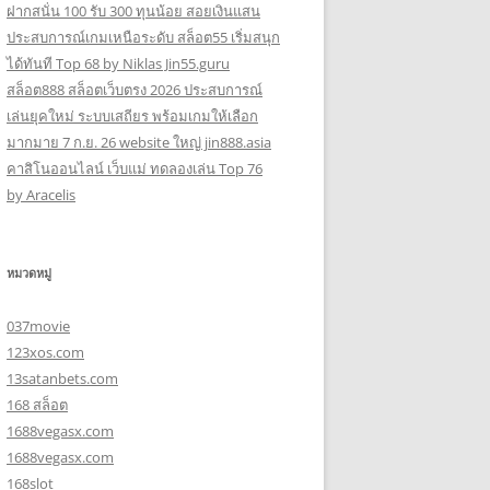
ฝากสนั่น 100 รับ 300 ทุนน้อย สอยเงินแสน
ประสบการณ์เกมเหนือระดับ สล็อต55 เริ่มสนุก
ได้ทันที Top 68 by Niklas Jin55.guru
สล็อต888 สล็อตเว็บตรง 2026 ประสบการณ์
เล่นยุคใหม่ ระบบเสถียร พร้อมเกมให้เลือก
มากมาย 7 ก.ย. 26 website ใหญ่ jin888.asia
คาสิโนออนไลน์ เว็บแม่ ทดลองเล่น Top 76
by Aracelis
หมวดหมู่
037movie
123xos.com
13satanbets.com
168 สล็อต
1688vegasx.com
1688vegasx.com
168slot