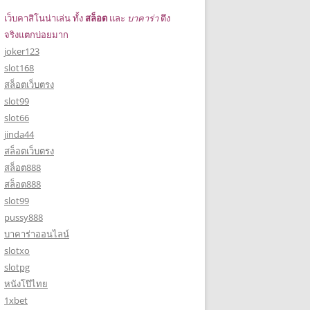
เว็บคาสิโนน่าเล่น ทั้ง
สล็อต
และ
บาคาร่า
ตึง
จริงแตกบ่อยมาก
joker123
slot168
สล็อตเว็บตรง
slot99
slot66
jinda44
สล็อตเว็บตรง
สล็อต888
สล็อต888
slot99
pussy888
บาคาร่าออนไลน์
slotxo
slotpg
หนังโป๊ไทย
1xbet