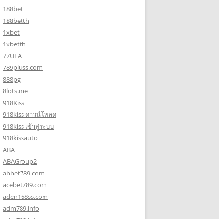
188bet
188betth
1xbet
1xbetth
77UFA
789pluss.com
888pg
8lots.me
918Kiss
918kiss ดาวน์โหลด
918kiss เข้าสู่ระบบ
918kissauto
ABA
ABAGroup2
abbet789.com
acebet789.com
aden168ss.com
adm789.info