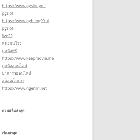
https://www.pgslot.golf
pgslot
https://www.pgheng99.ai
pgslot
live22
หนังชนโรง
ดูหนังฟรี
https://www.keepmovie.me
ดูหนังออนไลน์
บาคาร่าออนไลน์
สล็อตเว็บตรง
https://www.ngernn.net
ความเห็นล่าสุด
เรื่องล่าสุด