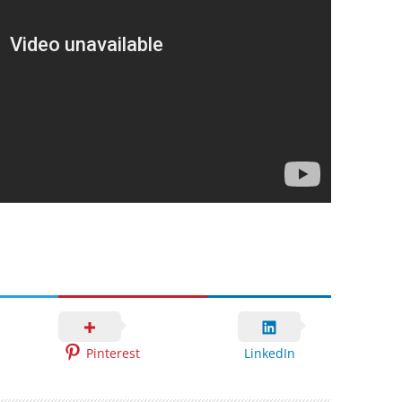
Pinterest
LinkedIn