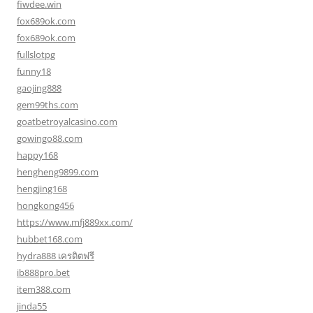
fiwdee.win
fox689ok.com
fox689ok.com
fullslotpg
funny18
gaojing888
gem99ths.com
goatbetroyalcasino.com
gowingo88.com
happy168
hengheng9899.com
hengjing168
hongkong456
https://www.mfj889xx.com/
hubbet168.com
hydra888 เครดิตฟรี
ib888pro.bet
item388.com
jinda55