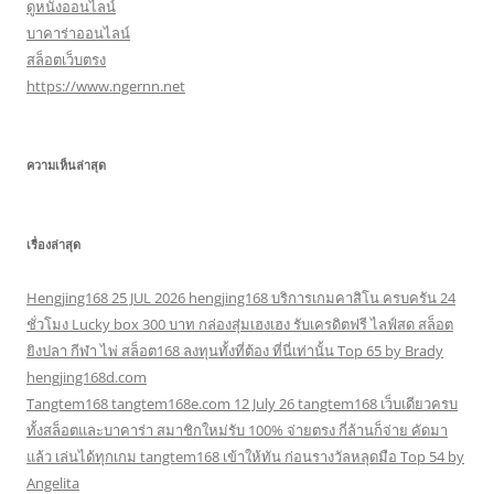
ดูหนังออนไลน์
บาคาร่าออนไลน์
สล็อตเว็บตรง
https://www.ngernn.net
ความเห็นล่าสุด
เรื่องล่าสุด
Hengjing168 25 JUL 2026 hengjing168 บริการเกมคาสิโน ครบครัน 24
ชั่วโมง Lucky box 300 บาท กล่องสุ่มเฮงเฮง รับเครดิตฟรี ไลฟ์สด สล็อต
ยิงปลา กีฬา ไพ่ สล็อต168 ลงทุนทั้งที่ต้อง ที่นี่เท่านั้น Top 65 by Brady
hengjing168d.com
Tangtem168 tangtem168e.com 12 July 26 tangtem168 เว็บเดียวครบ
ทั้งสล็อตและบาคาร่า สมาชิกใหม่รับ 100% จ่ายตรง กี่ล้านก็จ่าย คัดมา
แล้ว เล่นได้ทุกเกม tangtem168 เข้าให้ทัน ก่อนรางวัลหลุดมือ Top 54 by
Angelita