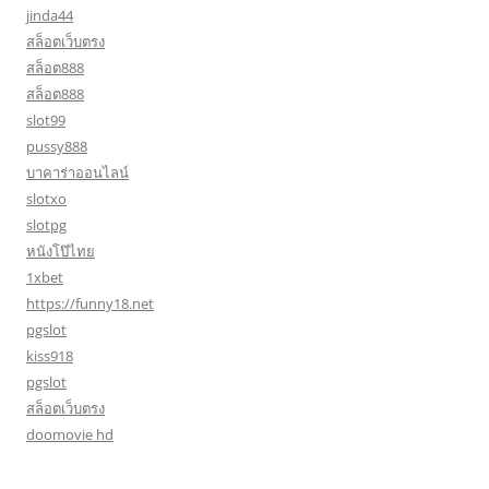
jinda44
สล็อตเว็บตรง
สล็อต888
สล็อต888
slot99
pussy888
บาคาร่าออนไลน์
slotxo
slotpg
หนังโป๊ไทย
1xbet
https://funny18.net
pgslot
kiss918
pgslot
สล็อตเว็บตรง
doomovie hd