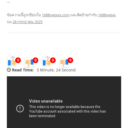
…
ข้อความนี้ถูกเขียนใน
1688vegasx.com
และติดป้ายกำกับ
1688vegas
บน
28 กรกฎาคม 2025
0
0
0
0
Read Time:
3 Minute, 24 Second