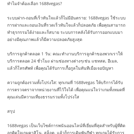
ทำไมจำต้องเลือก 1688vegas?
ระบบฝาก-ถอนที่เร็วทันใจแล้วก็ไม่มีอันตราย: 1688vegas ใช้ระบบ
การฝากและถอนเงินที่รวดเร็วทันใจแล้วก็ปลอดภัย เพื่อคุณสามารถ
ทำธุรกรรมได้ง่ายและก็สบาย ระบบการคลังได้รับการออกแบบมา
อย่างมีคุณภาพแล้วก็มีความปลอดภัยสูงสุด
บริการลูกค้าตลอด 1 วัน: คณะทำงานบริการลูกค้าของพวกเราให้
บริการตลอด 24 ชั่วโมง ผ่านช่องทางต่างๆเช่น แชทสด, อีเมล,
แล้วก็โทรศัพท์ เพื่อคุณได้รับการเกื้อกูลในทันทีเมื่อเจอปัญหา
ความถูกต้องรวมทั้งโปร่งใส: ทุกเกมที่ 1688vegas ให้บริการได้รับ
การตรวจตราจากหน่วยงานที่ไว้ใจได้ เพื่อคุณแน่ใจว่าเกมทั้งหมดที่
คุณเล่นมีความเที่ยงธรรมรวมทั้งโปร่งใส
สรุป
1688vegas เป็นเว็บไซต์การพนันออนไลน์ที่เยี่ยมที่สุดสำหรับผู้ที่ติด
อกติดใจเกมคาสิโน, สล็อต, แล้วก็การเดิมพันกีฬา ทุกเกมได้รับการ