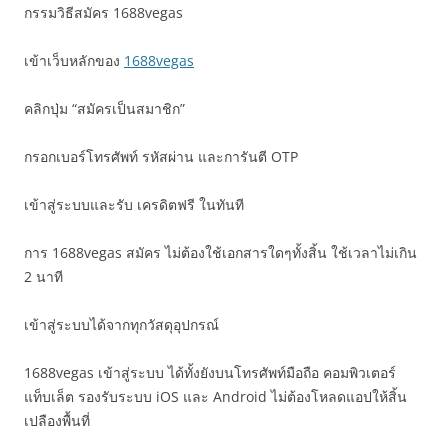
กรรมวิธีสมัคร 1688vegas
เข้าเว็บหลักของ
1688vegas
คลิกปุ่ม “สมัครเป็นสมาชิก”
กรอกเบอร์โทรศัพท์ รหัสผ่าน และการันตี OTP
เข้าสู่ระบบและรับ เครดิตฟรี ในทันที
การ 1688vegas สมัคร ไม่ต้องใช้เอกสารใดๆทั้งสิ้น ใช้เวลาไม่เกิน
2 นาที
เข้าสู่ระบบได้จากทุกวัสดุอุปกรณ์
1688vegas เข้าสู่ระบบ ได้ทั้งยังบนโทรศัพท์มือถือ คอมพิวเตอร์
แท็บเล็ต รองรับระบบ iOS และ Android ไม่ต้องโหลดแอปให้สิ้น
เปลืองพื้นที่