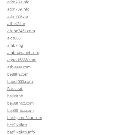
adm789.info
adm789.info
adm789.vip
allbet24hr
allone745s.com
alot666
ambking
ambnovabet.com
argus16888.com
asb9999.com
ba88th.com
babet555.com
Baccarat
baj88thb
baj88thbz.com
baj88thbz.com
bar4game24hr.com
betflixtikto
betflixtikto.info