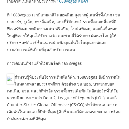
เกมคาสิโนที่นานาประการที่
1688vegas สมัคร
ที่ 1688vegas เรามีเกมคาสิโนยอดนิยมสูงจากผู้เล่นทั่วทั้งโลก เช่น
บาคาร่า, รูเล็ต, กางล็คแจ็ค, และก็โป๊กเกอร์ รวมทั้งเกมสล็อตที่มี
ฟีเจอร์พิเศษ ยกตัวอย่างเช่น ฟรีสปิน, โบนัสพิเศษ, และก็แจ็คพอต
ใหญ่ที่คอยให้คุณได้รับรางวัล เกมพวกนี้ได้รับการพัฒนาโดยผู้ให้
บริการซอฟต์แวร์ชั้นแนวหน้าเพื่อคุณมั่นใจในคุณภาพและ
ประสบการณ์ที่เยี่ยมที่สุดสำหรับการเล่น
การเดิมพันกีฬาแล้วก็อีสปอร์ตที่ 1688vegas
สำหรับผู้ที่ประทับใจการเดิมพันกีฬา, 1688vegas ยังมีการพนัน
ในหลากหลายประเภทกีฬา ตัวอย่างเช่น บอล, บาสเกตบอล,
เทนนิส, มวย, และก็กีฬาอื่นๆรวมทั้งการเดิมพันในอีสปอร์ตที่ได้รับ
ความนิยม ดังเช่นว่า Dota 2, League of Legends (LOL), และก็
Counter-Strike: Global Offensive (CS:GO) ทำให้ท่านสามารถ
เดิมพันในเกมและก็กีฬาที่คุณรู้สึกชื่นชอบได้ตลอดระยะเวลา พร้อม
กับอัตราต่อรองที่ดีที่สุด