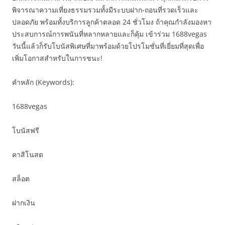
พิจารณาความเที่ยงธรรมรวมทั้งมีระบบฝาก-ถอนที่รวดเร็วและ
ปลอดภัย พร้อมทั้งบริการลูกค้าตลอด 24 ชั่วโมง ถ้าคุณกำลังมองหา
ประสบการณ์การพนันที่หลากหลายและก็คุ้ม เข้าร่วม 1688vegas
วันนี้แล้วก็รับโบนัสพิเศษที่มาพร้อมด้วยโปรโมชั่นที่เยี่ยมที่สุดเพื่อ
เพิ่มโอกาสสำหรับในการชนะ!
คำหลัก (Keywords):
1688vegas
โบนัสฟรี
คาสิโนสด
สล็อต
ฝากเงิน