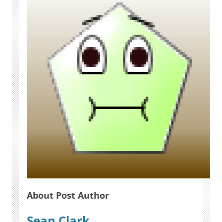
About Post Author
Sean Clark