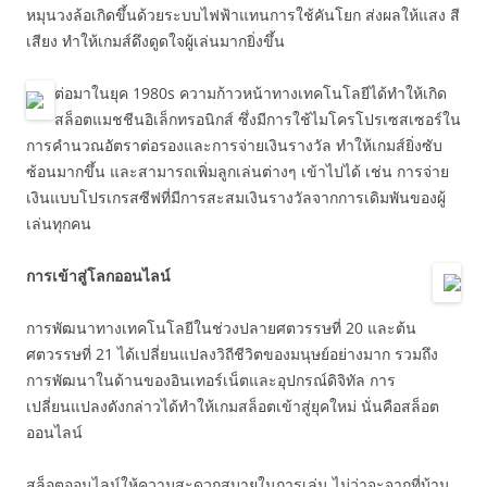
หมุนวงล้อเกิดขึ้นด้วยระบบไฟฟ้าแทนการใช้คันโยก ส่งผลให้แสง สี
เสียง ทำให้เกมส์ดึงดูดใจผู้เล่นมากยิ่งขึ้น
ต่อมาในยุค 1980s ความก้าวหน้าทางเทคโนโลยีได้ทำให้เกิด
สล็อตแมชชีนอิเล็กทรอนิกส์ ซึ่งมีการใช้ไมโครโปรเซสเซอร์ใน
การคำนวณอัตราต่อรองและการจ่ายเงินรางวัล ทำให้เกมส์ยิ่งซับ
ซ้อนมากขึ้น และสามารถเพิ่มลูกเล่นต่างๆ เข้าไปได้ เช่น การจ่าย
เงินแบบโปรเกรสซีฟที่มีการสะสมเงินรางวัลจากการเดิมพันของผู้
เล่นทุกคน
การเข้าสู่โลกออนไลน์
การพัฒนาทางเทคโนโลยีในช่วงปลายศตวรรษที่ 20 และต้น
ศตวรรษที่ 21 ได้เปลี่ยนแปลงวิถีชีวิตของมนุษย์อย่างมาก รวมถึง
การพัฒนาในด้านของอินเทอร์เน็ตและอุปกรณ์ดิจิทัล การ
เปลี่ยนแปลงดังกล่าวได้ทำให้เกมสล็อตเข้าสู่ยุคใหม่ นั่นคือสล็อต
ออนไลน์
สล็อตออนไลน์ให้ความสะดวกสบายในการเล่น ไม่ว่าจะจากที่บ้าน