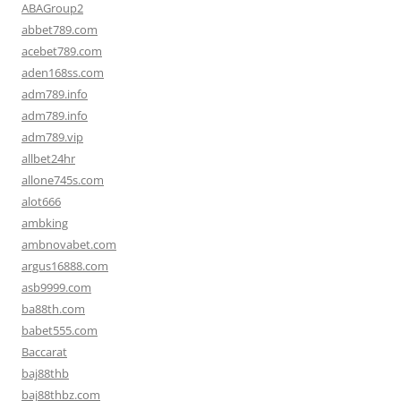
ABAGroup2
abbet789.com
acebet789.com
aden168ss.com
adm789.info
adm789.info
adm789.vip
allbet24hr
allone745s.com
alot666
ambking
ambnovabet.com
argus16888.com
asb9999.com
ba88th.com
babet555.com
Baccarat
baj88thb
baj88thbz.com