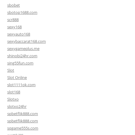
sbobet
sbotop1688.com
scr888
sexy168
sexyauto168
sexybaccarat168.com
sexygameplus.me
shinobi24hr.com
sing55fun.com
Slot
Slot Online
slot1111ok.com
slot168
Slotxo
slotxo24hr
spbetflik888.com
spbetflik888.com
sqgame555s.com