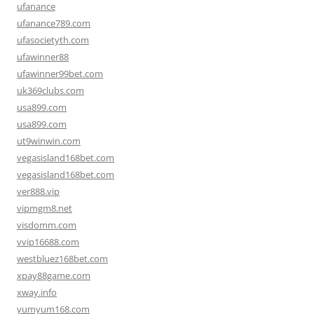
ufanance
ufanance789.com
ufasocietyth.com
ufawinner88
ufawinner99bet.com
uk369clubs.com
usa899.com
usa899.com
ut9winwin.com
vegasisland168bet.com
vegasisland168bet.com
ver888.vip
vipmgm8.net
visdomm.com
vvip16688.com
westbluez168bet.com
xpay88game.com
xway.info
yumyum168.com