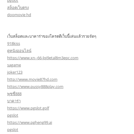
pgslot
สล็อตเว็บตรง
doomovie hd
เว็บสล็อตและบาคาร่าของโครตดีเว็บนี้เล่นแล้วรวยจัดๆ
918kiss
ดูหนังออนไลน์
https://www.xn--66-lqi9etal8m3epc.com
sagame
joker123
http://www.movie87hd.com
https://www.pussy888play.com
พุซซี่888
บาคาร่า
https://www.pgslot.golf
pgslot
https://www.pgheng99.ai
pgslot