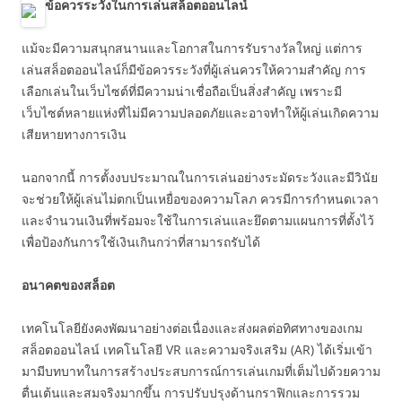
ข้อควรระวังในการเล่นสล็อตออนไลน์
แม้จะมีความสนุกสนานและโอกาสในการรับรางวัลใหญ่ แต่การ
เล่นสล็อตออนไลน์ก็มีข้อควรระวังที่ผู้เล่นควรให้ความสำคัญ การ
เลือกเล่นในเว็บไซต์ที่มีความน่าเชื่อถือเป็นสิ่งสำคัญ เพราะมี
เว็บไซต์หลายแห่งที่ไม่มีความปลอดภัยและอาจทำให้ผู้เล่นเกิดความ
เสียหายทางการเงิน
นอกจากนี้ การตั้งงบประมาณในการเล่นอย่างระมัดระวังและมีวินัย
จะช่วยให้ผู้เล่นไม่ตกเป็นเหยื่อของความโลภ ควรมีการกำหนดเวลา
และจำนวนเงินที่พร้อมจะใช้ในการเล่นและยึดตามแผนการที่ตั้งไว้
เพื่อป้องกันการใช้เงินเกินกว่าที่สามารถรับได้
อนาคตของสล็อต
เทคโนโลยียังคงพัฒนาอย่างต่อเนื่องและส่งผลต่อทิศทางของเกม
สล็อตออนไลน์ เทคโนโลยี VR และความจริงเสริม (AR) ได้เริ่มเข้า
มามีบทบาทในการสร้างประสบการณ์การเล่นเกมที่เต็มไปด้วยความ
ตื่นเต้นและสมจริงมากขึ้น การปรับปรุงด้านกราฟิกและการรวม