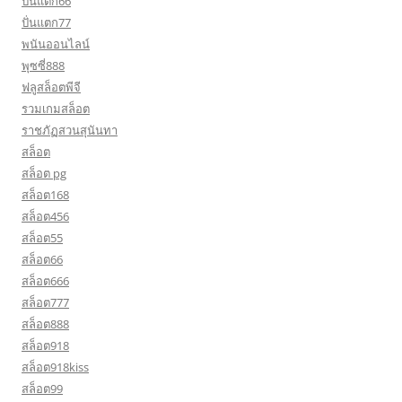
ปั่นแตก66
ปั่นแตก77
พนันออนไลน์
พุซซี่888
ฟลูสล็อตพีจี
รวมเกมสล็อต
ราชภัฏสวนสุนันทา
สล็อต
สล็อต pg
สล็อต168
สล็อต456
สล็อต55
สล็อต66
สล็อต666
สล็อต777
สล็อต888
สล็อต918
สล็อต918kiss
สล็อต99