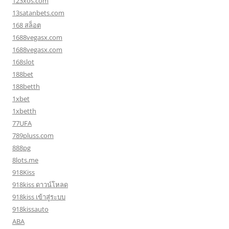
123xos.com
13satanbets.com
168 สล็อต
1688vegasx.com
1688vegasx.com
168slot
188bet
188betth
1xbet
1xbetth
77UFA
789pluss.com
888pg
8lots.me
918Kiss
918kiss ดาวน์โหลด
918kiss เข้าสู่ระบบ
918kissauto
ABA