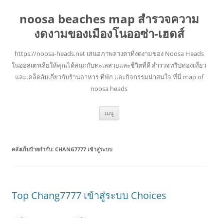
noosa beaches map สำรวจความ
งดงามของเมืองโนออซ่า-เฮดส์
https://noosa-heads.net เสนอภาพลวงตาที่งดงามของ Noosa Heads
ในออสเตรเลียให้คุณได้สนุกกับทะเลสวยและชีวิตที่ดี สำรวจทริปท่องเที่ยว
และเคล็ดลับเกี่ยวกับร้านอาหาร ที่พัก และกิจกรรมน่าสนใจ ที่นี่ map of
noosa heads
ข้าม
เมนู
ไป
ยัง
เนื้อหา
คลังเก็บป้ายกำกับ:
CHANG7777 เข้าสู่ระบบ
Top Chang7777 เข้าสู่ระบบ Choices