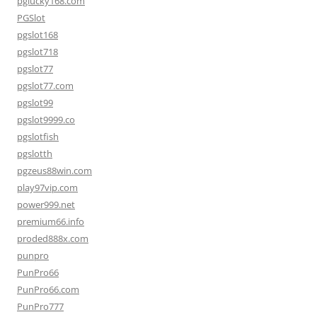
pglucky168.com
PGSlot
pgslot168
pgslot718
pgslot77
pgslot77.com
pgslot99
pgslot9999.co
pgslotfish
pgslotth
pgzeus88win.com
play97vip.com
power999.net
premium66.info
proded888x.com
punpro
PunPro66
PunPro66.com
PunPro777