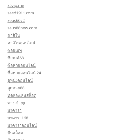
z5vip.me
zeed1911.com
zeus66v2
zeus88new.com
คาสิโน
คาสิโนออนไลน์
ซอยเบท
ซีเกมส์68
ซื้อหวยออนไลน์
ซื้อหวยออนไลน์ 24
ดูหนังออนไลน์
ถูกหวย88
ทดลองเล่นสล็อต
ทางเข้าpg
บาคาร่า
บาคาร่า168
บาคาร่าออนไลน์
ปั่นสล็อต