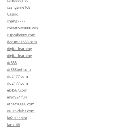
carlo999.net
cashgame168
Casino
chang7777
chinatown888.win
cupcake88x.com
daruma1688.com
digital learning
digital learning
dr888
dr888bet.com
du2477.com
du2477.com
ek4567.com
enjoy24.fun
etbet16888.com
eu369clubs.com
fafa 123 slot
faro168