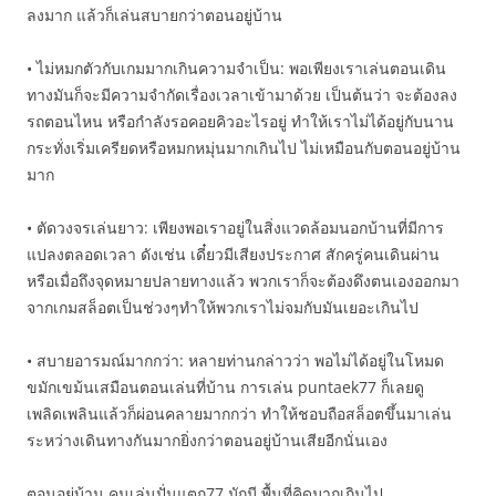
ลงมาก แล้วก็เล่นสบายกว่าตอนอยู่บ้าน
• ไม่หมกตัวกับเกมมากเกินความจำเป็น: พอเพียงเราเล่นตอนเดิน
ทางมันก็จะมีความจำกัดเรื่องเวลาเข้ามาด้วย เป็นต้นว่า จะต้องลง
รถตอนไหน หรือกำลังรอคอยคิวอะไรอยู่ ทำให้เราไม่ได้อยู่กับนาน
กระทั่งเริ่มเครียดหรือหมกหมุ่นมากเกินไป ไม่เหมือนกับตอนอยู่บ้าน
มาก
• ตัดวงจรเล่นยาว: เพียงพอเราอยู่ในสิ่งแวดล้อมนอกบ้านที่มีการ
แปลงตลอดเวลา ดังเช่น เดี๋ยวมีเสียงประกาศ สักครู่คนเดินผ่าน
หรือเมื่อถึงจุดหมายปลายทางแล้ว พวกเราก็จะต้องดึงตนเองออกมา
จากเกมสล็อตเป็นช่วงๆทำให้พวกเราไม่จมกับมันเยอะเกินไป
• สบายอารมณ์มากกว่า: หลายท่านกล่าวว่า พอไม่ได้อยู่ในโหมด
ขมักเขม้นเสมือนตอนเล่นที่บ้าน การเล่น puntaek77 ก็เลยดู
เพลิดเพลินแล้วก็ผ่อนคลายมากกว่า ทำให้ชอบถือสล็อตขึ้นมาเล่น
ระหว่างเดินทางกันมากยิ่งกว่าตอนอยู่บ้านเสียอีกนั่นเอง
ตอนอยู่บ้าน คนเล่นปั่นแตก77 มักมี พื้นที่คิดมากเกินไป