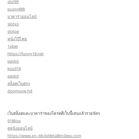
slot99
pussy888
บาคาร่าออนไลน์
slotxo
slotpg
หนังโป๊ไทย
1xbet
https://funny18.net
pgslot
kiss918
pgslot
สล็อตเว็บตรง
doomovie hd
เว็บสล็อตและบาคาร่าของโครตดีเว็บนี้เล่นแล้วรวยจัดๆ
918kiss
ดูหนังออนไลน์
https://www.xn--66-lqi9etal8m3epc.com