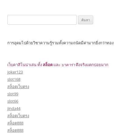
ค้นหา
สำหรับ:
การอุดมไปด้วยวิชาความรู้รวมทั้งความถนัดมีค่ามากยิ่งกว่าทอง
เว็บคาสิโนน่าเล่น ทั้ง
สล็อต
และ
บาคาร่า
ตึงจริงแตกบ่อยมาก
joker123
slot168
สล็อตเว็บตรง
slot99
slot66
jinda44
สล็อตเว็บตรง
สล็อต888
สล็อต888