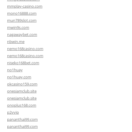
mmplay-casino.com
mono16888.com
mun789slot.com
mwin9s.com
nagawaybet.com
nbwin.me
nemo168casino.com
nemo168casino.com
niseko168bet.com
no1huay
no1huay.com
okcasino159.com
onesiamclub.site
onesiamclub.site
onoplus168.com
p2vvip
pananthai99.com
pananthai99.com