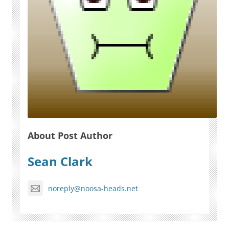
About Post Author
Sean Clark
noreply@noosa-heads.net