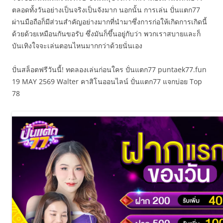
ตลอดทั้งวันอย่างเป็นจริงเป็นจังมาก นอกนั้น การเล่น ปั่นแตก77
ผ่านมือถือก็มีส่วนสำคัญอย่างมากที่นำมาซึ่งการก่อให้เกิดการเกิดนี้
ด้วยด้วยเหมือนกันขอรับ ซึ่งมันก็ขึ้นอยู่กับว่า พวกเราสบายและก็
บันเทิงใจจะเล่นตอนไหนมากกว่าด้วยนั่นเอง
ปั่นสล็อตฟรีวันนี้! ทดลองเล่นก่อนใคร ปั่นแตก77 puntaek77.fun
19 MAY 2569 Walter คาสิโนออนไลน์ ปั่นแตก77 แจกบ่อย Top
78