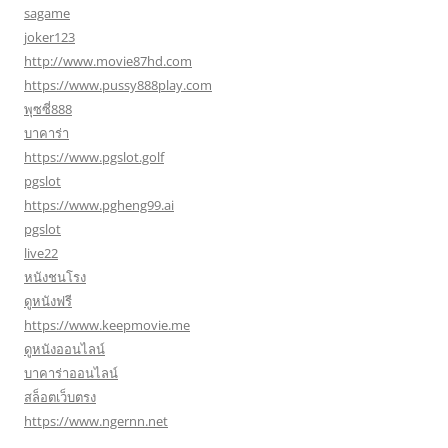
sagame
joker123
http://www.movie87hd.com
https://www.pussy888play.com
พุซซี่888
บาคาร่า
https://www.pgslot.golf
pgslot
https://www.pgheng99.ai
pgslot
live22
หนังชนโรง
ดูหนังฟรี
https://www.keepmovie.me
ดูหนังออนไลน์
บาคาร่าออนไลน์
สล็อตเว็บตรง
https://www.ngernn.net