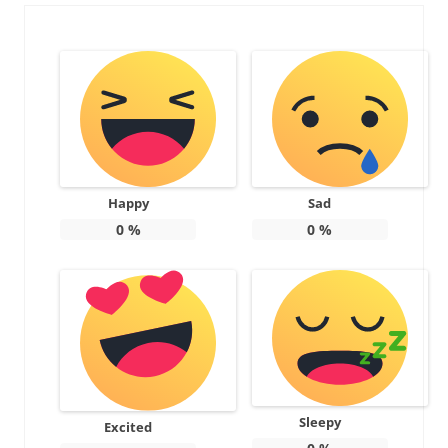
Happy
Sad
0
%
0
%
Sleepy
Excited