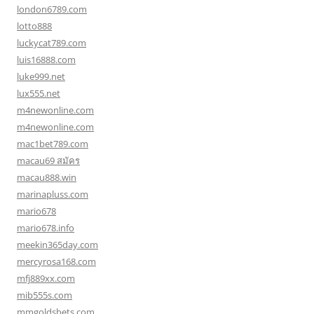
london6789.com
lotto888
luckycat789.com
luis16888.com
luke999.net
lux555.net
m4newonline.com
m4newonline.com
mac1bet789.com
macau69 สมัคร
macau888.win
marinapluss.com
mario678
mario678.info
meekin365day.com
mercyrosa168.com
mfj889xx.com
mib555s.com
mmgoldsbets.com