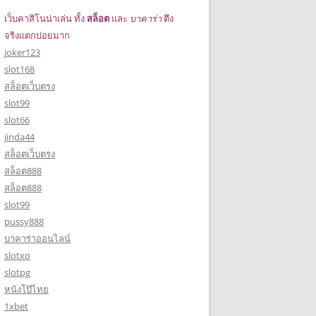
เว็บคาสิโนน่าเล่น ทั้ง
สล็อต
และ
บาคาร่า
ตึง
จริงแตกบ่อยมาก
joker123
slot168
สล็อตเว็บตรง
slot99
slot66
jinda44
สล็อตเว็บตรง
สล็อต888
สล็อต888
slot99
pussy888
บาคาร่าออนไลน์
slotxo
slotpg
หนังโป๊ไทย
1xbet