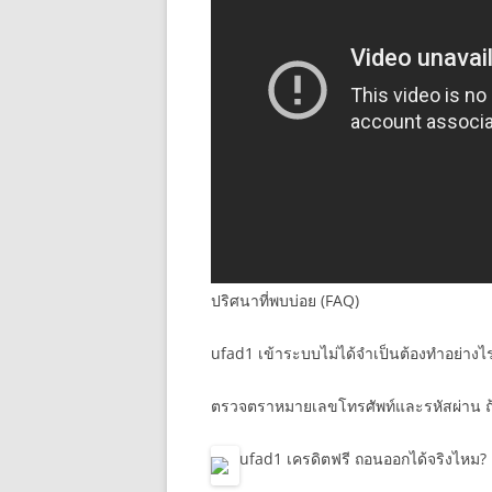
ปริศนาที่พบบ่อย (FAQ)
ufad1 เข้าระบบไม่ได้จำเป็นต้องทำอย่างไ
ตรวจตราหมายเลขโทรศัพท์และรหัสผ่าน ถ้าย
ufad1 เครดิตฟรี ถอนออกได้จริงไหม?