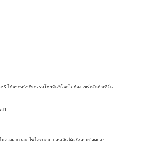
รี ได้จากหน้ากิจกรรมโดยทันทีโดยไม่ต้องแชร์หรือทำเทิร์น
fad1
ไม่ต้องฝากก่อน ใช้ได้ทุกเกม ถอนเงินได้จริงตามข้อตกลง