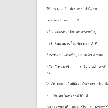
วิธีการ ufad1 สมัคร แบบเข้าใจง่าย
เข้าเว็บหลักของ ufad1
คลิก “สมัครสมาชิก” และกรอกข้อมูล
การันตีหมายเลขโทรศัพท์ผ่าน OTP
ตั้งรหัสผ่าน แล้วเข้าสู่ระบบเพื่อเริ่มพนัน
หลังสมัครสมาชิกสามารถรับ ufad1 เครดิตฟ
สูง
โปรโมชั่นและสิทธิพิเศษสำหรับสมาชิก u
สมาชิกใหม่รับเครดิตฟรีทันที
เพียงแต่สมัครเป็นสมาชิกใหม่ รับเครดิตฟรี