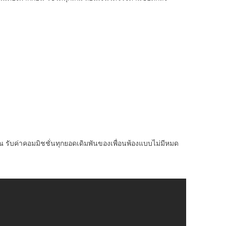
ณ รับค่าคอมมิชชั่นทุกยอดเดิมพันของเพื่อนพ้องแบบไม่มีหมด