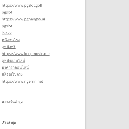
https://www.pgslot.golf
pgslot
https://www.pgheng99.ai
pgslot
live22
หนังชนโรง
ดูหนังฟรี
https://www.keepmovie.me
ดูหนังออนไลน์
บาคาร่าออนไลน์
สล็อตเว็บตรง
https://www.ngernn.net
ความเห็นล่าสุด
เรื่องล่าสุด