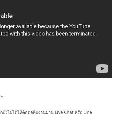
ร?
ังไม่ได้ให้ติดต่อทีมงานผ่าน Live Chat หรือ Line