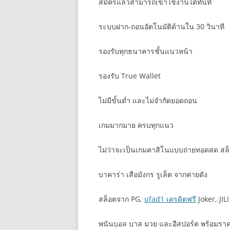
สมัครแล้วสามารถเข้าใช้งานได้ทันที
ระบบฝาก-ถอนอัตโนมัติด้านใน 30 วินาที
รองรับทุกธนาคารชั้นแนวหน้า
รองรับ True Wallet
ไม่มีขั้นต่ำ และไม่จำกัดยอดถอน
เกมมากมาย ครบทุกแนว
ไม่ว่าจะเป็นเกมคาสิโนแบบถ่ายทอดสด สล็
บาคาร่า เสือมังกร รูเล็ต จากค่ายดัง
สล็อตจาก PG,
ufad1 เครดิตฟรี
Joker, JIL
พนันบอล บาส มวย และอีสปอร์ต พร้อมราคาน