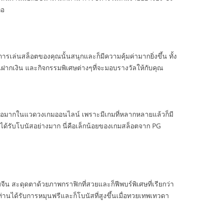
ือ
ารเล่นสล็อตของคุณนั้นสนุกและก็มีความคุ้มค่ามากยิ่งขึ้น ทั้ง
ฝากเงิน และกิจกรรมพิเศษต่างๆที่จะมอบรางวัลให้กับคุณ
องลือมากในแวดวงเกมออนไลน์ เพราะมีเกมที่หลากหลายแล้วก็มี
งได้รับโบนัสอย่างมาก นี่คือเล็กน้อยของเกมสล็อตจาก PG
น สะดุดตาด้วยภาพกราฟิกที่สวยและก็ฟีพบร์พิเศษที่เรียกว่า
านได้รับการหมุนฟรีและก็โบนัสที่สูงขึ้นเมื่อทวยเทพเทวดา