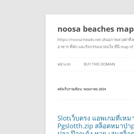
noosa beaches map 
https://noosa-heads.net เสนอภาพลวงตาที่งดง
อาหาร ที่พัก และกิจกรรมน่าสนใจ ที่นี่ map o
หน้าแรก
BUY THIS DOMAIN
คลังเก็บรายเดือน:
พฤษภาคม 2024
Slotเว็บตรง แอพเกมที่เห
Pgslotth.zip สล็อตหมาป่าp
ปลา ป๊อกเด้ง หวย เล่นสล็