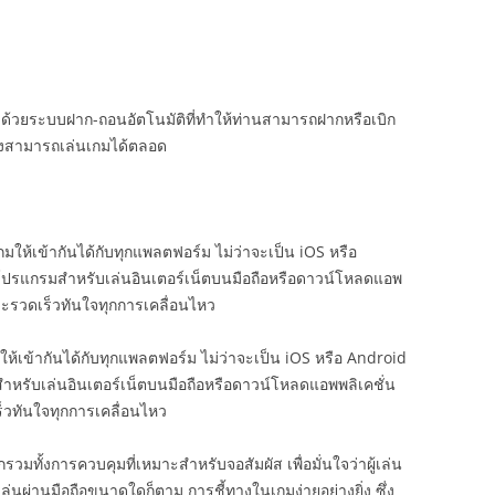
 ด้วยระบบฝาก-ถอนอัตโนมัติที่ทำให้ท่านสามารถฝากหรือเบิก
ทั้งสามารถเล่นเกมได้ตลอด
มให้เข้ากันได้กับทุกแพลตฟอร์ม ไม่ว่าจะเป็น iOS หรือ
รแกรมสำหรับเล่นอินเตอร์เน็ตบนมือถือหรือดาวน์โหลดแอพ
 และรวดเร็วทันใจทุกการเคลื่อนไหว
้เข้ากันได้กับทุกแพลตฟอร์ม ไม่ว่าจะเป็น iOS หรือ Android
ับเล่นอินเตอร์เน็ตบนมือถือหรือดาวน์โหลดแอพพลิเคชั่น
เร็วทันใจทุกการเคลื่อนไหว
มทั้งการควบคุมที่เหมาะสำหรับจอสัมผัส เพื่อมั่นใจว่าผู้เล่น
ะเล่นผ่านมือถือขนาดใดก็ตาม การชี้ทางในเกมง่ายอย่างยิ่ง ซึ่ง