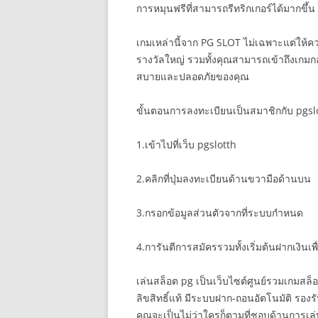
การหมุนฟรีที่สามารถรีทริกเกอร์ได้มากขึ
เกมเหล่านี้จาก PG SLOT ไม่เฉพาะแต่ให้ความบ
รางวัลใหญ่ รวมทั้งคุณสามารถเข้าถึงเกมกลุ่
สบายและปลอดภัยของคุณ
ขั้นตอนการลงทะเบียนเป็นสมาชิกกับ pgsl
1.เข้าไปที่เว็บ pgslotth
2.คลิกที่ปุ่มลงทะเบียนด้านขวามือด้านบน
3.กรอกข้อมูลส่วนตัวจากที่ระบบกำหนด
4.การันตีการสมัครรวมทั้งเริ่มต้นฝากเงินเพื
เล่นสล็อต pg เป็นเว็บไซต์ศูนย์รวมเกมสล็อต
ลิขสิทธิ์แท้ มีระบบฝาก-ถอนอัตโนมัติ รองรับ
คุณจะเป็นไม่ว่าใครก็ตามที่ชอบด้านการเล