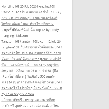
Hengjing168 25 JUL 2026 hengjing168
บริการเกมคาสิโน ครบครัน 24 ชั่วโมง Lucky
box 300 บาท กล่องสุ่มเฮงเฮง รับเครดิตฟรี
ไลฟ์สด สล็อต ยิงปลา กีฬา ไพ่ สล็อต168
ลงทุนทั้งที่ต้อง ที่นี่เท่านั้น Top 65 by Brady
hengjing168d.com
Tangtem168 tangtem168e.com 12 July 26
tangtem168 เว็บเดียวครบ ทั้งสล็อตและบาคา
ร่า สมาชิกใหม่รับ 100% จ่ายตรง กี่ล้านก็จ่าย
คัดมาแล้ว เล่นได้ทุกเกม tangtem168 เข้าให้
ทัน ก่อนรางวัลหลุดมือ Top 54 by Angelita
Sexy168 19 สิงหาคม 26 บาคาร่า168 คู่มือ
เลือกเว็บไพ่ที่ควรรู้ วันเกิดรับ 500 เกมดัง
ฟีเจอร์ครบ บาคาร่าสด ดีลเลอร์สาวสวย บาคา
ร่า สมัครไว ได้โปรใหญ่ ใช้สิทธิ์ทันใจ Top 50
by Erika sexy168c.com
สล็อตเครดิตฟรี 2 กรกฎาคม 2569 สล็อต
เครดิตฟรี ศูนย์รวมเกมยอดนิยมแห่งยุคใหม่