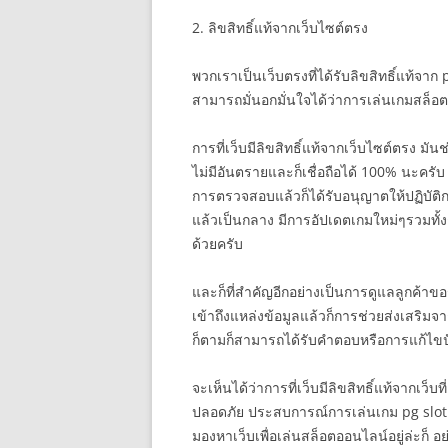
2. ลิขสิทธิ์แท้จากเว็บไซต์ตรง
พวกเราเป็นเว็บตรงที่ได้รับลิขสิทธิ์แท้จ
สามารถมั่นอกมั่นใจได้ว่าการเล่นเกมสล็อต
การที่เว็บมีลิขสิทธิ์แท้จากเว็บไซต์ตรง มันช
ไม่มีอันตรายและก็เชื่อถือได้ 100% นะครับ เ
การตรวจสอบแล้วก็ได้รับอนุญาตให้ปฏิบัติก
แล้วเป็นกลาง มีการอัปเดตเกมใหม่ๆรวมทั้
ด้วยครับ
และก็ที่สำคัญอีกอย่างเป็นการดูแลลูกค้าขอ
เข้าถึงแหล่งข้อมูลแล้วก็การช่วยส่งเสริม
ก็ตามก็สามารถได้รับคำตอบหรือการแก้ไข
จะเห็นได้ว่าการที่เว็บมีลิขสิทธิ์แท้จากเว็
ปลอดภัย ประสบการณ์การเล่นเกม pg slot เว
มองหาเว็บเพื่อเล่นสล็อตออนไลน์อยู่ล่ะก็ อ