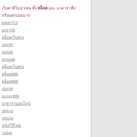
เว็บคาสิโนน่าเล่น ทั้ง
สล็อต
และ
บาคาร่า
ตึง
จริงแตกบ่อยมาก
joker123
slot168
สล็อตเว็บตรง
slot99
slot66
jinda44
สล็อตเว็บตรง
สล็อต888
สล็อต888
slot99
pussy888
บาคาร่าออนไลน์
slotxo
slotpg
หนังโป๊ไทย
1xbet