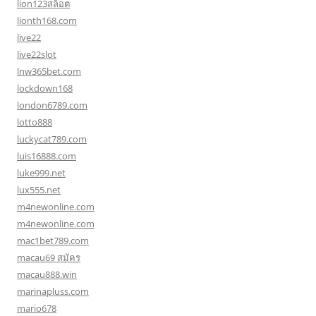
lion123สล็อต
lionth168.com
live22
live22slot
lnw365bet.com
lockdown168
london6789.com
lotto888
luckycat789.com
luis16888.com
luke999.net
lux555.net
m4newonline.com
m4newonline.com
mac1bet789.com
macau69 สมัคร
macau888.win
marinapluss.com
mario678