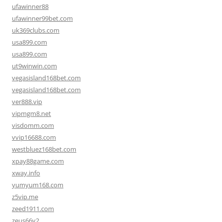
ufawinner88
ufawinner99bet.com
uk369clubs.com
usa899.com
usa899.com
ut9winwin.com
vegasisland168bet.com
vegasisland168bet.com
ver888.vip
vipmgm8.net
visdomm.com
vvip16688.com
westbluez168bet.com
xpay88game.com
xway.info
yumyum168.com
z5vip.me
zeed1911.com
zeus66v2