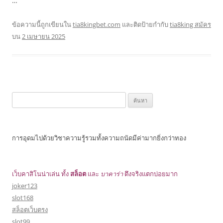
…
ข้อความนี้ถูกเขียนใน
tia8kingbet.com
และติดป้ายกำกับ
tia8king สมัคร
บน
2 เมษายน 2025
ค้นหา
สำหรับ:
การอุดมไปด้วยวิชาความรู้รวมทั้งความถนัดมีค่ามากยิ่งกว่าทอง
เว็บคาสิโนน่าเล่น ทั้ง
สล็อต
และ
บาคาร่า
ตึงจริงแตกบ่อยมาก
joker123
slot168
สล็อตเว็บตรง
slot99