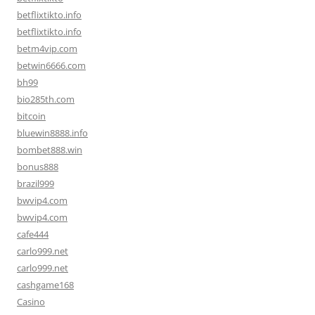
betflixtikto.info
betflixtikto.info
betm4vip.com
betwin6666.com
bh99
bio285th.com
bitcoin
bluewin8888.info
bombet888.win
bonus888
brazil999
bwvip4.com
bwvip4.com
cafe444
carlo999.net
carlo999.net
cashgame168
Casino