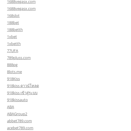
1688vegasx.com
1688vegasx.com
168slot
188bet
188betth
1xbet
1xbetth
77UFA
789pluss.com
888pg
8lots.me
918Kiss
918kiss ดาวน์โหลด
918kiss เข้าสู่ระบบ
918kissauto
ABA
ABAGroup2
abbet789.com
acebet789.com