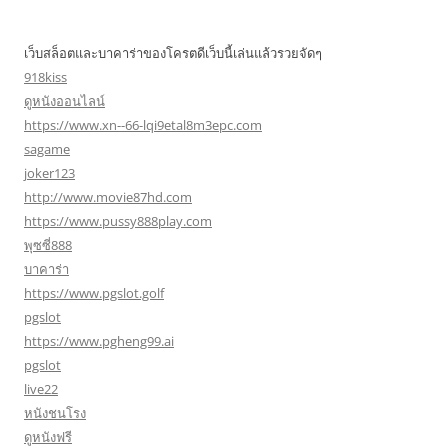
เว็บสล็อตและบาคาร่าของโครตดีเว็บนี้เล่นแล้วรวยจัดๆ
918kiss
ดูหนังออนไลน์
https://www.xn--66-lqi9etal8m3epc.com
sagame
joker123
http://www.movie87hd.com
https://www.pussy888play.com
พุซซี่888
บาคาร่า
https://www.pgslot.golf
pgslot
https://www.pgheng99.ai
pgslot
live22
หนังชนโรง
ดูหนังฟรี