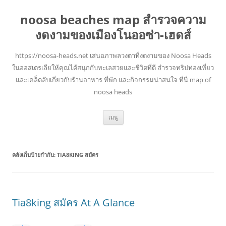
noosa beaches map สำรวจความ
งดงามของเมืองโนออซ่า-เฮดส์
https://noosa-heads.net เสนอภาพลวงตาที่งดงามของ Noosa Heads
ในออสเตรเลียให้คุณได้สนุกกับทะเลสวยและชีวิตที่ดี สำรวจทริปท่องเที่ยว
และเคล็ดลับเกี่ยวกับร้านอาหาร ที่พัก และกิจกรรมน่าสนใจ ที่นี่ map of
noosa heads
ข้าม
เมนู
ไป
ยัง
เนื้อหา
คลังเก็บป้ายกำกับ:
TIA8KING สมัคร
Tia8king สมัคร At A Glance