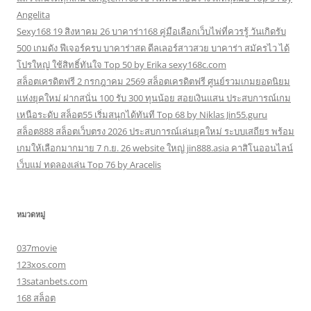
Angelita
Sexy168 19 สิงหาคม 26 บาคาร่า168 คู่มือเลือกเว็บไพ่ที่ควรรู้ วันเกิดรับ
500 เกมดัง ฟีเจอร์ครบ บาคาร่าสด ดีลเลอร์สาวสวย บาคาร่า สมัครไว ได้
โปรใหญ่ ใช้สิทธิ์ทันใจ Top 50 by Erika sexy168c.com
สล็อตเครดิตฟรี 2 กรกฎาคม 2569 สล็อตเครดิตฟรี ศูนย์รวมเกมยอดนิยม
แห่งยุคใหม่ ฝากสนั่น 100 รับ 300 ทุนน้อย สอยเงินแสน ประสบการณ์เกม
เหนือระดับ สล็อต55 เริ่มสนุกได้ทันที Top 68 by Niklas Jin55.guru
สล็อต888 สล็อตเว็บตรง 2026 ประสบการณ์เล่นยุคใหม่ ระบบเสถียร พร้อม
เกมให้เลือกมากมาย 7 ก.ย. 26 website ใหญ่ jin888.asia คาสิโนออนไลน์
เว็บแม่ ทดลองเล่น Top 76 by Aracelis
หมวดหมู่
037movie
123xos.com
13satanbets.com
168 สล็อต