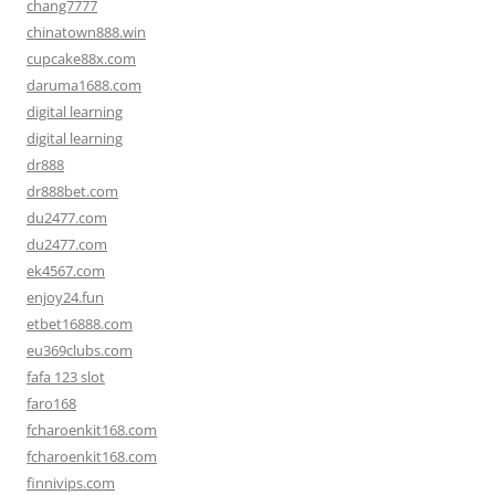
chang7777
chinatown888.win
cupcake88x.com
daruma1688.com
digital learning
digital learning
dr888
dr888bet.com
du2477.com
du2477.com
ek4567.com
enjoy24.fun
etbet16888.com
eu369clubs.com
fafa 123 slot
faro168
fcharoenkit168.com
fcharoenkit168.com
finnivips.com