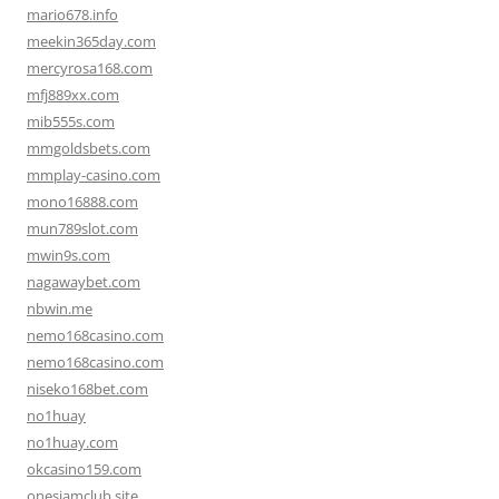
mario678.info
meekin365day.com
mercyrosa168.com
mfj889xx.com
mib555s.com
mmgoldsbets.com
mmplay-casino.com
mono16888.com
mun789slot.com
mwin9s.com
nagawaybet.com
nbwin.me
nemo168casino.com
nemo168casino.com
niseko168bet.com
no1huay
no1huay.com
okcasino159.com
onesiamclub.site