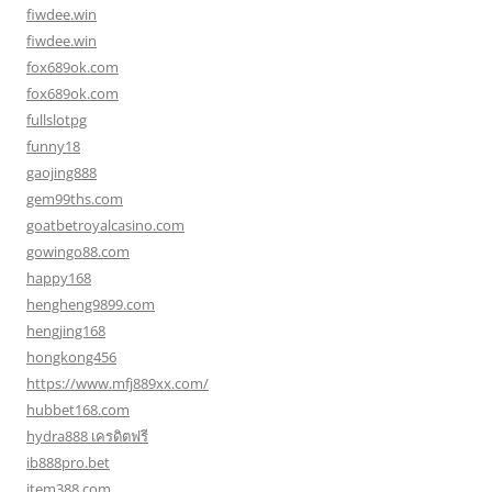
fiwdee.win
fiwdee.win
fox689ok.com
fox689ok.com
fullslotpg
funny18
gaojing888
gem99ths.com
goatbetroyalcasino.com
gowingo88.com
happy168
hengheng9899.com
hengjing168
hongkong456
https://www.mfj889xx.com/
hubbet168.com
hydra888 เครดิตฟรี
ib888pro.bet
item388.com