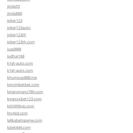
jinda55
jinda888
Joker123
joker123auto
joker123th
Joker123th.com
juad888
Judhai168
k1gt-auto.com
k1gt-auto.com
khumsup888.me
kimchibetbet.com
kingromans789.com
kingxxxbet123.com
kitti999vip.com
ktv4sd.com
lalikabetsgame.com
lcbet444.com