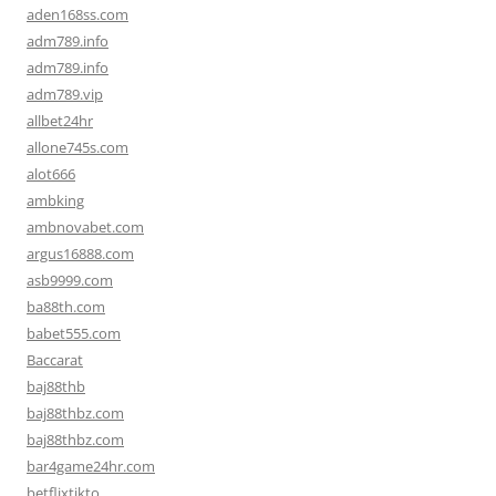
aden168ss.com
adm789.info
adm789.info
adm789.vip
allbet24hr
allone745s.com
alot666
ambking
ambnovabet.com
argus16888.com
asb9999.com
ba88th.com
babet555.com
Baccarat
baj88thb
baj88thbz.com
baj88thbz.com
bar4game24hr.com
betflixtikto