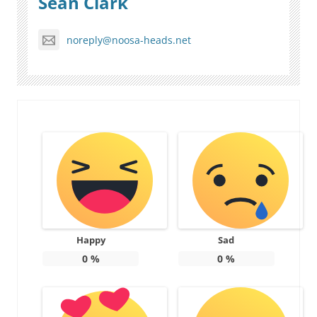
Sean Clark
noreply@noosa-heads.net
Happy
Sad
0
%
0
%