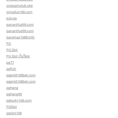
onesiamclub.site
onoplus168.com
p2vvip
pananthai99.com
pananthai99.com
paramax1688.info
PG
PG Slot
PG Slot เว็บใหม่
pg77
pgfish
pggold168bet.com
pggold168bet.com
pgheng
pgheng99
pglucky168.com
PGSlot
pgslot168