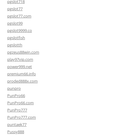
pgslot718
pgslot77
pgslot77.com
pgslot99
pgslot9999.co
pgslotfish
pgslotth
pgzeus88win.com
play97vip.com
power999.net
premium66.info
proded888x.com
punpro
PunPro66
PunPro66.com
PunPro777
PunPro777.com
puntaek77
Pussy888