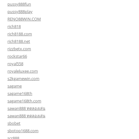
pussy888fun
pussy888play
RENO88WIN.COM
rich818
rich8188.com
rich8188.net
rizzbetx.com
rockstar66
royal558
royaleluxee.com
s2kgamewin.com
sagame
sagame168th
sagame168th.com
sawan888 ทดลองเล่น
sawan888 ทดลองเล่น
sbobet
sbotop1688.com
scr888