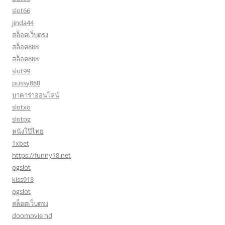
slot66
jinda44
สล็อตเว็บตรง
สล็อต888
สล็อต888
slot99
pussy888
บาคาร่าออนไลน์
slotxo
slotpg
หนังโป๊ไทย
1xbet
https://funny18.net
pgslot
kiss918
pgslot
สล็อตเว็บตรง
doomovie hd