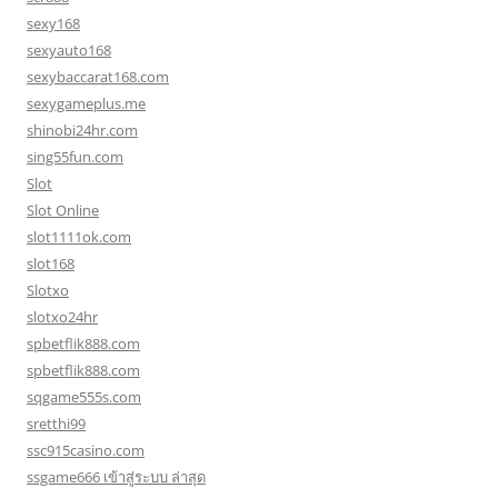
sexy168
sexyauto168
sexybaccarat168.com
sexygameplus.me
shinobi24hr.com
sing55fun.com
Slot
Slot Online
slot1111ok.com
slot168
Slotxo
slotxo24hr
spbetflik888.com
spbetflik888.com
sqgame555s.com
sretthi99
ssc915casino.com
ssgame666 เข้าสู่ระบบ ล่าสุด