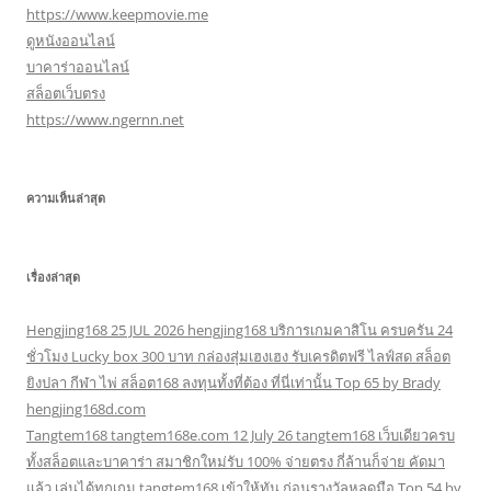
https://www.keepmovie.me
ดูหนังออนไลน์
บาคาร่าออนไลน์
สล็อตเว็บตรง
https://www.ngernn.net
ความเห็นล่าสุด
เรื่องล่าสุด
Hengjing168 25 JUL 2026 hengjing168 บริการเกมคาสิโน ครบครัน 24
ชั่วโมง Lucky box 300 บาท กล่องสุ่มเฮงเฮง รับเครดิตฟรี ไลฟ์สด สล็อต
ยิงปลา กีฬา ไพ่ สล็อต168 ลงทุนทั้งที่ต้อง ที่นี่เท่านั้น Top 65 by Brady
hengjing168d.com
Tangtem168 tangtem168e.com 12 July 26 tangtem168 เว็บเดียวครบ
ทั้งสล็อตและบาคาร่า สมาชิกใหม่รับ 100% จ่ายตรง กี่ล้านก็จ่าย คัดมา
แล้ว เล่นได้ทุกเกม tangtem168 เข้าให้ทัน ก่อนรางวัลหลุดมือ Top 54 by