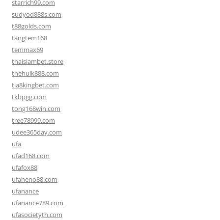
starrich99.com
sudyod888s.com
t88golds.com
tangtem168
temmax69
thaisiambet.store
thehulk888.com
tia8kingbet.com
tkbpgg.com
tong168win.com
tree78999.com
udee365day.com
ufa
ufad168.com
ufafox88
ufaheno88.com
ufanance
ufanance789.com
ufasocietyth.com