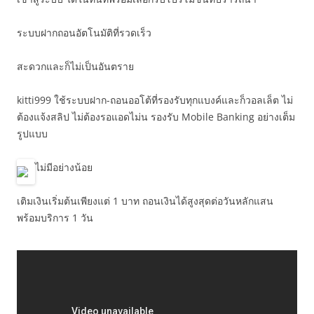
ระบบฝากถอนอัตโนมัติที่รวดเร็ว
สะดวกและก็ไม่เป็นอันตราย
kitti999 ใช้ระบบฝาก-ถอนออโต้ที่รองรับทุกแบงค์และก็วอลเล็ต ไม่
ต้องแจ้งสลิป ไม่ต้องรอแอดไม่น รองรับ Mobile Banking อย่างเต็ม
รูปแบบ
ไม่มีอย่างน้อย
เติมเงินเริ่มต้นเพียงแต่ 1 บาท ถอนเงินได้สูงสุดต่อวันหลักแสน
พร้อมบริการ 1 วัน