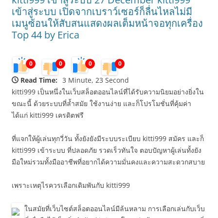
เข้าสู่ระบบ เปิดจากเบราว์เซอร์ก็ลื่นไหลไม่มี
เมนูซ้อนให้สับสนแสดงผลเต็มหน้าจอทุกเครื่อง
Top 44 by Erica
0
0
0
0
Read Time:
3 Minute, 23 Second
kitti999 เป็นหนึ่งในเว็บสล็อตออนไลน์ที่ได้รับความนิยมอย่างยิ่งใน
ขณะนี้ ด้วยระบบที่ล้ำสมัย ใช้งานง่าย และก็โปรโมชั่นที่คุ้มค่า
ได้แก่ kitti999 เครดิตฟรี
ที่แจกให้ผู้เล่นทุกวี่วัน ทั้งยังยังมีระบบระเบียบ kitti999 สมัคร และก็
kitti999 เข้าระบบ ที่ปลอดภัย รวดเร็วทันใจ ตอบปัญหาผู้เล่นทั้งยัง
มือใหม่รวมทั้งมืออาชีพที่อยากได้ความมั่นคงและความสะดวกสบาย
เพราะเหตุไรควรเลือกเดิมพันกับ kitti999
ในสมัยที่เว็บไซต์สล็อตออนไลน์มีล้นหลาม การเลือกเล่นกับเว็บ