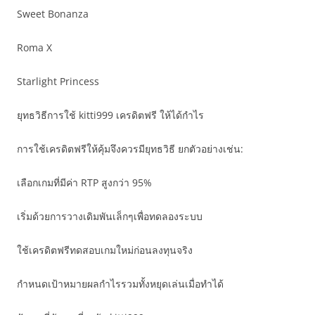
Sweet Bonanza
Roma X
Starlight Princess
ยุทธวิธีการใช้ kitti999 เครดิตฟรี ให้ได้กำไร
การใช้เครดิตฟรีให้คุ้มจึงควรมียุทธวิธี ยกตัวอย่างเช่น:
เลือกเกมที่มีค่า RTP สูงกว่า 95%
เริ่มด้วยการวางเดิมพันเล็กๆเพื่อทดลองระบบ
ใช้เครดิตฟรีทดสอบเกมใหม่ก่อนลงทุนจริง
กำหนดเป้าหมายผลกำไรรวมทั้งหยุดเล่นเมื่อทำได้