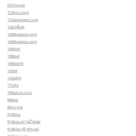
037movie
123xos.com
13satanbets.com
168 สล็อต
1688vegasx.com
1688vegasx.com
168slot
188bet
188betth
1xbet
1xbetth
77UFA
789pluss.com
888pg
8lots.me
918Kiss
918kiss ดาวน์โหลด
918kiss เข้าสู่ระบบ