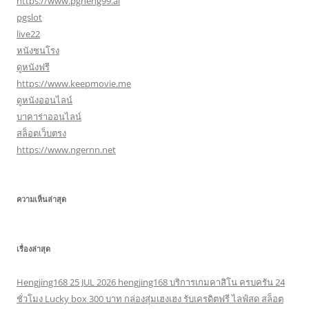
https://www.pgheng99.ai
pgslot
live22
หนังชนโรง
ดูหนังฟรี
https://www.keepmovie.me
ดูหนังออนไลน์
บาคาร่าออนไลน์
สล็อตเว็บตรง
https://www.ngernn.net
ความเห็นล่าสุด
เรื่องล่าสุด
Hengjing168 25 JUL 2026 hengjing168 บริการเกมคาสิโน ครบครัน 24
ชั่วโมง Lucky box 300 บาท กล่องสุ่มเฮงเฮง รับเครดิตฟรี ไลฟ์สด สล็อต