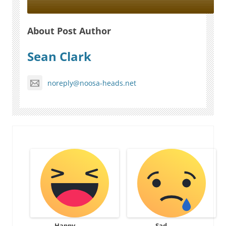
About Post Author
Sean Clark
noreply@noosa-heads.net
Happy
Sad