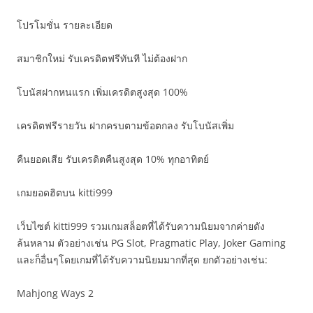
โปรโมชั่น รายละเอียด
สมาชิกใหม่ รับเครดิตฟรีทันที ไม่ต้องฝาก
โบนัสฝากหนแรก เพิ่มเครดิตสูงสุด 100%
เครดิตฟรีรายวัน ฝากครบตามข้อตกลง รับโบนัสเพิ่ม
คืนยอดเสีย รับเครดิตคืนสูงสุด 10% ทุกอาทิตย์
เกมยอดฮิตบน kitti999
เว็บไซต์ kitti999 รวมเกมสล็อตที่ได้รับความนิยมจากค่ายดัง
ล้นหลาม ตัวอย่างเช่น PG Slot, Pragmatic Play, Joker Gaming
และก็อื่นๆโดยเกมที่ได้รับความนิยมมากที่สุด ยกตัวอย่างเช่น:
Mahjong Ways 2