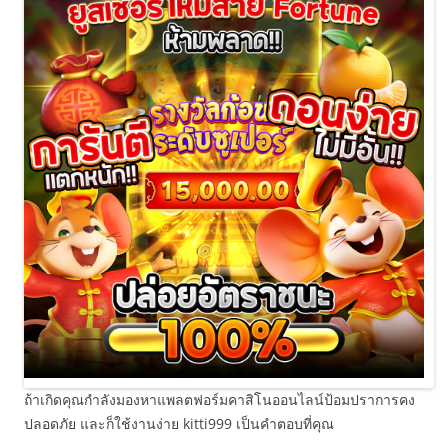
ถ้าเกิดคุณกำลังมองหาแพลตฟอร์มคาสิโนออนไลน์ป้อมปราการคง
ปลอดภัย และก็ใช้งานง่าย kitti999 เป็นคำตอบที่คุณ