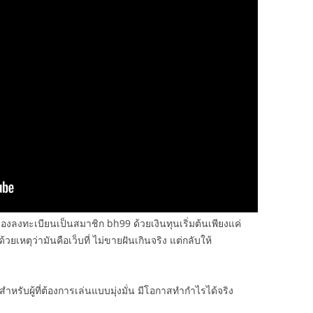
องลงทะเบียนเป็นสมาชิก bh99 ด้วยเงินทุนเริ่มต้นเพียงแค่
วยเหตุว่ามันคือเว็บที่ ไม่ขายฝันเกินจริง แต่กลับให้
ี่สำหรับผู้ที่ต้องการเล่นแบบมุ่งมั่น มีโอกาสทำกำไรได้จริง