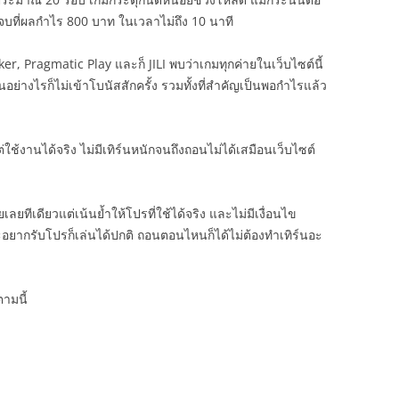
ก็จบที่ผลกำไร 800 บาท ในเวลาไม่ถึง 10 นาที
r, Pragmatic Play และก็ JILI พบว่าเกมทุกค่ายในเว็บไซต์นี้
นอย่างไรก็ไม่เข้าโบนัสสักครั้ง รวมทั้งที่สำคัญเป็นพอกำไรแล้ว
ใช้งานได้จริง ไม่มีเทิร์นหนักจนถึงถอนไม่ได้เสมือนเว็บไซต์
เลยทีเดียวแต่เน้นย้ำให้โปรที่ใช้ได้จริง และไม่มีเงื่อนไข
จะอยากรับโปรก็เล่นได้ปกติ ถอนตอนไหนก็ได้ไม่ต้องทำเทิร์นอะ
ามนี้