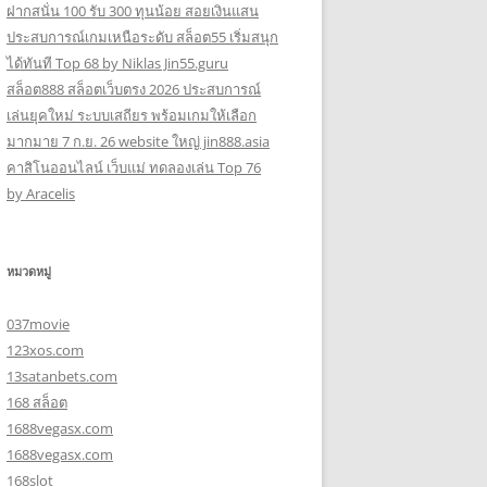
ฝากสนั่น 100 รับ 300 ทุนน้อย สอยเงินแสน
ประสบการณ์เกมเหนือระดับ สล็อต55 เริ่มสนุก
ได้ทันที Top 68 by Niklas Jin55.guru
สล็อต888 สล็อตเว็บตรง 2026 ประสบการณ์
เล่นยุคใหม่ ระบบเสถียร พร้อมเกมให้เลือก
มากมาย 7 ก.ย. 26 website ใหญ่ jin888.asia
คาสิโนออนไลน์ เว็บแม่ ทดลองเล่น Top 76
by Aracelis
หมวดหมู่
037movie
123xos.com
13satanbets.com
168 สล็อต
1688vegasx.com
1688vegasx.com
168slot