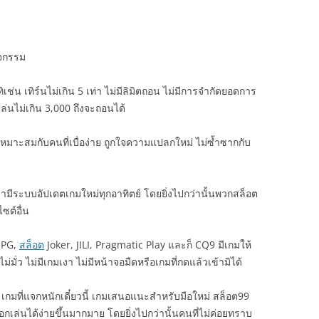
ิจกรรม
ิเช่น เทิร์นไม่เกิน 5 เท่า ไม่มีลิมิตถอน ไม่มีการจำกัดยอดการ
เล่นไม่เกิน 3,000 ถึงจะถอนได้
หมาะสมกับคนที่เบื่อง่าย ถูกใจความแปลกใหม่ ไม่ซ้ำซากกับ
ามีระบบอัปเดตเกมใหม่ทุกอาทิตย์ โดยยิ่งไปกว่านั้นพวกสล็อต
ไซต์อื่น
น PG,
สล็อต
Joker, JILI, Pragmatic Play และก็ CQ9 มีเกมให้
ม่มั่ว ไม่มีเกมเงา ไม่มีหน้าจอมืดหรือเกมที่กดแล้วเข้ามิได้
น เกมที่แจกหนักเดี๋ยวนี้ เกมเสนอแนะสำหรับมือใหม่ สล็อต99
เลือกเล่นได้ง่ายขึ้นมากมาย โดยยิ่งไปกว่านั้นคนที่ไม่ค่อยทราบ