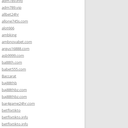
adm789.info
adm789.vip
allbet24hr
allone745s.com
alot666
ambking
ambnovabet.com
argus16888.com
asb9999.com
ba88th.com
babet555.com
Baccarat
baj88thb
baj88thbz.com
baj88thbz.com
bar4game24hr.com
betflixtikto
betflixtikto.info
betflixtikto.info