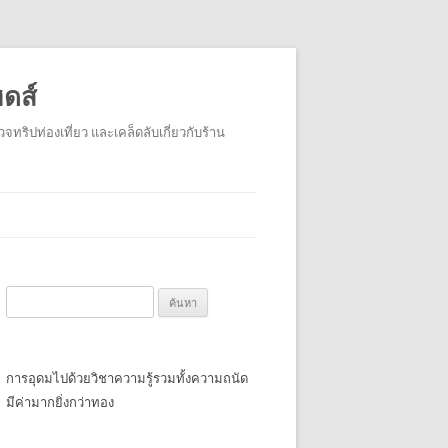
ดส์
ริปท่องเที่ยว และเคล็ดลับเกี่ยวกับร้าน
ค้นหา
สำหรับ:
การอุดมไปด้วยวิชาความรู้รวมทั้งความถนัด
มีค่ามากยิ่งกว่าทอง