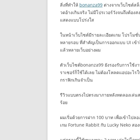
สิ่งที่ทำให้
bonanza99
ต่างจากเว็บไซต์สล็
วดอ้างเกินจริง ไม่มีโปรเวอร์วังจนถึงต้องส
แสดงแบบโปร่งใส
ในหน้าเว็บไซต์มีรายละเอียดเกม โปรโมชั่
หลายรอบ ที่สำคัญเป็นการออกแบบ UI เข้าถึง
แล้วหลายเว็บอย่างผม
ตัวเว็บไซต์bonanza99 ยังรองรับการใช้งาน
ราเซอร์ก็ใช้ได้เลย ไม่ต้องโหลดแอปอะไรให
กราฟิกเกินจำเป็น
รีวิวแบบตรงไปตรงมาภายหลังทดลองเล่นสล็
ร้อย
ผมเริ่มด้วยการฝาก 100 บาท เพื่อเข้าไปลองเ
เกม Fortune Rabbit กับ Lucky Neko สองเ
แต่คราวนี้ใช้ทุนเบทละ 2 บาท เล่นไปโดย