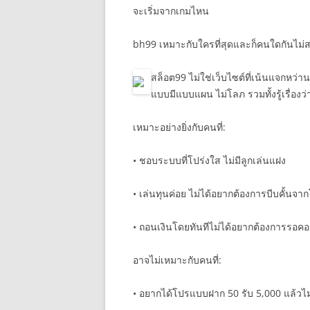
จะเริ่มจากเกมไหน
bh99 เหมาะกับใครที่สุดและก็คนใดกันไม่สม
สล็อต99 ไม่ใช่เว็บไซต์ที่เน้นแจกหว่าน
แบบมีแบบแผน ไม่โลภ รวมทั้งรู้เรื่องว
เหมาะอย่างยิ่งกับคนที่:
• ชอบระบบที่โปร่งใส ไม่มีลูกเล่นแฝง
• เล่นทุนค่อย ไม่ได้อยากต้องการบีบคั้นจา
• ถอนเงินโดยทันทีไม่ได้อยากต้องการรอค
อาจไม่เหมาะกับคนที่:
• อยากได้โปรแบบฝาก 50 รับ 5,000 แล้วไ