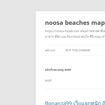
noosa beaches map 
https://noosa-heads.net เสนอภาพลวงตาที่งดง
อาหาร ที่พัก และกิจกรรมน่าสนใจ ที่นี่ map o
หน้าแรก
BUY THIS DOMAIN
คลังเก็บหมวดหมู่:
BH99
bh99
Bonanza99 เว็บแจกหนัก ถ้