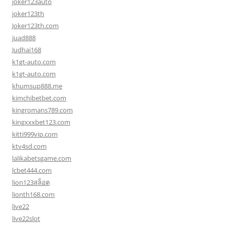
joker123auto
joker123th
Joker123th.com
juad888
Judhai168
k1gt-auto.com
k1gt-auto.com
khumsup888.me
kimchibetbet.com
kingromans789.com
kingxxxbet123.com
kitti999vip.com
ktv4sd.com
lalikabetsgame.com
lcbet444.com
lion123สล็อต
lionth168.com
live22
live22slot