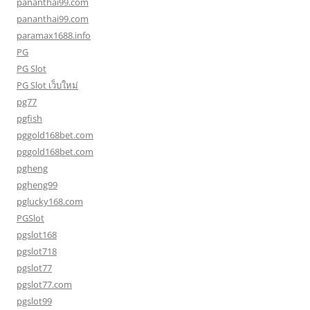
pananthai99.com
pananthai99.com
paramax1688.info
PG
PG Slot
PG Slot เว็บใหม่
pg77
pgfish
pggold168bet.com
pggold168bet.com
pgheng
pgheng99
pglucky168.com
PGSlot
pgslot168
pgslot718
pgslot77
pgslot77.com
pgslot99