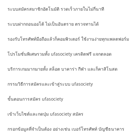
ระบบสมัครสมาชิกอัตโนมัติ รวดเร็วภายในไม่กี่นาที
ระบบฝากถอนออโต้ ไม่เป็นอันตราย ตรวจทานได้
รองรับโทรศัพท์มือถือแล้วก็คอมพิวเตอร์ ใช้งานง่ายทุกแพลตฟอร์ม
โปรโมชั่นพิเศษรวมทั้ง ufasociety เครดิตฟรี แจกตลอด
บริการเกมมากมายทั้ง สล็อต บาคาร่า กีฬา และก็คาสิโนสด
กรรมวิธีการสมัครและเข้าสู่ระบบ ufasociety
ขั้นตอนการสมัคร ufasociety
เข้าเว็บไซต์และกดปุ่ม ufasociety สมัคร
กรอกข้อมูลที่จำเป็นต้อง อย่างเช่น เบอร์โทรศัพท์ บัญชีธนาคาร