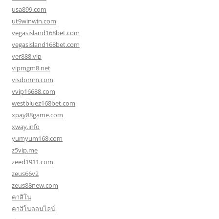
usa899.com
ut9winwin.com
vegasisland168bet.com
vegasisland168bet.com
ver888.vip
vipmgm8.net
visdomm.com
vvip16688.com
westbluez168bet.com
xpay88game.com
xway.info
yumyum168.com
z5vip.me
zeed1911.com
zeus66v2
zeus88new.com
คาสิโน
คาสิโนออนไลน์