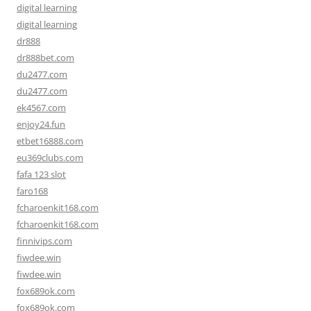
digital learning
digital learning
dr888
dr888bet.com
du2477.com
du2477.com
ek4567.com
enjoy24.fun
etbet16888.com
eu369clubs.com
fafa 123 slot
faro168
fcharoenkit168.com
fcharoenkit168.com
finnivips.com
fiwdee.win
fiwdee.win
fox689ok.com
fox689ok.com