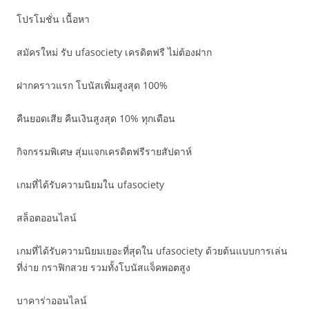
โปรโมชั่น เนื้อหา
สมัครใหม่ รับ ufasociety เครดิตฟรี ไม่ต้องฝาก
ฝากคราวแรก โบนัสเพิ่มสูงสุด 100%
คืนยอดเสีย คืนเงินสูงสุด 10% ทุกเดือน
กิจกรรมพิเศษ สุ่มแจกเครดิตฟรีรายสัปดาห์
เกมที่ได้รับความนิยมใน ufasociety
สล็อตออนไลน์
เกมที่ได้รับความนิยมเยอะที่สุดใน ufasociety ด้วยต้นแบบการเล่น
ที่ง่าย กราฟิกสวย รวมทั้งโบนัสแจ็คพอตสูง
บาคาร่าออนไลน์