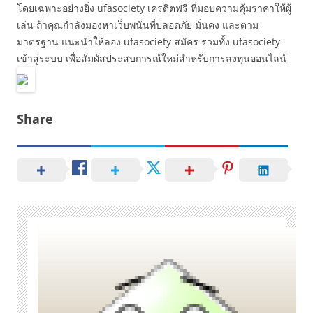
โดยเฉพาะอย่างยิ่ง ufasociety เครดิตฟรี ที่มอบความคุ้มราคาให้ผู้
เล่น ถ้าคุณกำลังมองหาเว็บพนันที่ปลอดภัย มั่นคง และตาม
มาตรฐาน แนะนำให้ลอง ufasociety สมัคร รวมทั้ง ufasociety
เข้าสู่ระบบ เพื่อสัมผัสประสบการณ์ใหม่สำหรับการลงทุนออนไลน์
Share