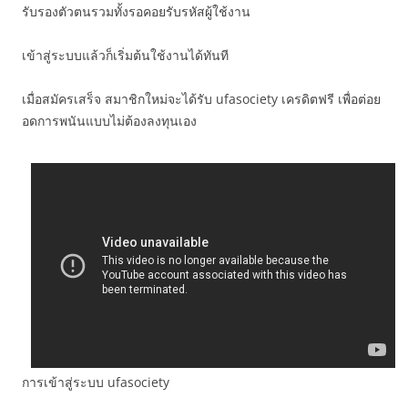
รับรองตัวตนรวมทั้งรอคอยรับรหัสผู้ใช้งาน
เข้าสู่ระบบแล้วก็เริ่มต้นใช้งานได้ทันที
เมื่อสมัครเสร็จ สมาชิกใหม่จะได้รับ ufasociety เครดิตฟรี เพื่อต่อย
อดการพนันแบบไม่ต้องลงทุนเอง
การเข้าสู่ระบบ ufasociety