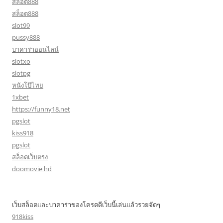
สล็อต888
สล็อต888
slot99
pussy888
บาคาร่าออนไลน์
slotxo
slotpg
หนังโป๊ไทย
1xbet
https://funny18.net
pgslot
kiss918
pgslot
สล็อตเว็บตรง
doomovie hd
เว็บสล็อตและบาคาร่าของโครตดีเว็บนี้เล่นแล้วรวยจัดๆ
918kiss