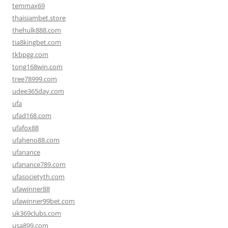
temmax69
thaisiambet.store
thehulk888.com
tia8kingbet.com
tkbpgg.com
tong168win.com
tree78999.com
udee365day.com
ufa
ufad168.com
ufafox88
ufaheno88.com
ufanance
ufanance789.com
ufasocietyth.com
ufawinner88
ufawinner99bet.com
uk369clubs.com
usa899.com