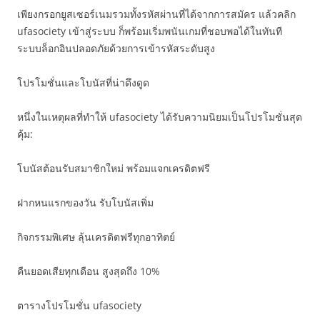
เพียงกรอกยูสเซอร์เนมรวมทั้งรหัสผ่านที่ได้จากการสมัคร แล้วคลิก
ufasociety เข้าสู่ระบบ ก็พร้อมเริ่มพนันเกมที่ชอบพอได้ในทันที
ระบบล็อกอินปลอดภัยด้วยการเข้ารหัสระดับสูง
โปรโมชั่นและโบนัสที่น่าดึงดูด
หนึ่งในเหตุผลที่ทำให้ ufasociety ได้รับความนิยมเป็นโปรโมชั่นสุด
คุ้ม:
โบนัสต้อนรับสมาชิกใหม่ พร้อมแจกเครดิตฟรี
ฝากหนแรกของวัน รับโบนัสเพิ่ม
กิจกรรมพิเศษ ลุ้นเครดิตฟรีทุกอาทิตย์
คืนยอดเสียทุกเดือน สูงสุดถึง 10%
ตารางโปรโมชั่น ufasociety