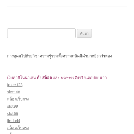
ค้นหา
สำหรับ:
การอุดมไปด้วยวิชาความรู้รวมทั้งความถนัดมีค่ามากยิ่งกว่าทอง
เว็บคาสิโนน่าเล่น ทั้ง
สล็อต
และ
บาคาร่า
ตึงจริงแตกบ่อยมาก
joker123
slot168
สล็อตเว็บตรง
slot99
slot66
jinda44
สล็อตเว็บตรง