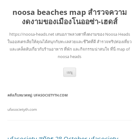
noosa beaches map สำรวจความ
งดงามของเมืองโนออซ่า-เฮดส์
https://noosa-heads.net เสนอภาพลวงตาที่งดงามของ Noosa Heads
ในออสเตรเลียให้คุณได้สนุกกับทะเลสวยและชีวิตที่ดี สำรวจทริปท่องเที่ยว
และเคล็ดลับเกี่ยวกับร้านอาหาร ที่พัก และกิจกรรมน่าสนใจ ที่นี่ map of
noosa heads
ข้าม
เมนู
ไป
ยัง
เนื้อหา
คลังเก็บหมวดหมู่:
UFASOCIETYTH.COM
ufasocietyth.com
ufasociety สมัคร 28 October ufasociety