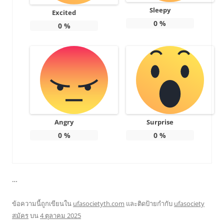
Sleepy
Excited
0
%
0
%
Angry
Surprise
0
%
0
%
…
ข้อความนี้ถูกเขียนใน
ufasocietyth.com
และติดป้ายกำกับ
ufasociety
สมัคร
บน
4 ตุลาคม 2025