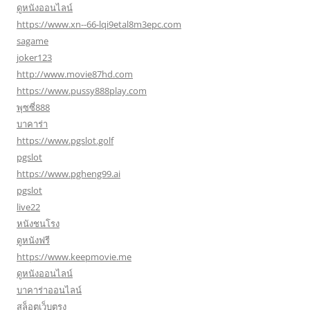
ดูหนังออนไลน์
https://www.xn--66-lqi9etal8m3epc.com
sagame
joker123
http://www.movie87hd.com
https://www.pussy888play.com
พุซซี่888
บาคาร่า
https://www.pgslot.golf
pgslot
https://www.pgheng99.ai
pgslot
live22
หนังชนโรง
ดูหนังฟรี
https://www.keepmovie.me
ดูหนังออนไลน์
บาคาร่าออนไลน์
สล็อตเว็บตรง