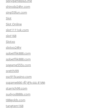
sexygameplus.me
shinobi24hr.com
sing55fun.com
Slot
Slot Online
slot1111ok.com
slot168
Slotxo
slotxo24hr
spbetflik888.com
spbetflik888.com
sqgame555s.com
sretthi99
ssc915casino.com
ssgame666 เข้าสู่ระบบ ล่าสุด
starrich99.com
sudyod888s.com
t88golds.com
tangtem168