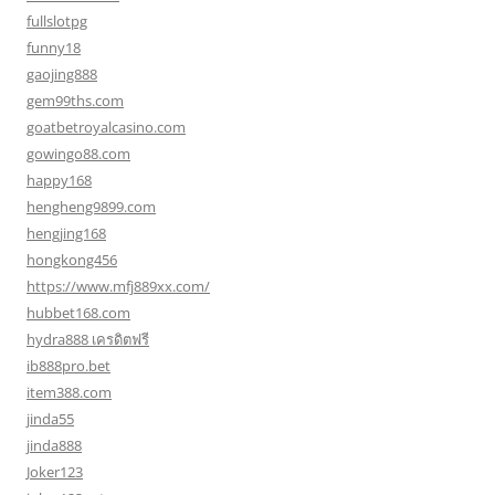
fullslotpg
funny18
gaojing888
gem99ths.com
goatbetroyalcasino.com
gowingo88.com
happy168
hengheng9899.com
hengjing168
hongkong456
https://www.mfj889xx.com/
hubbet168.com
hydra888 เครดิตฟรี
ib888pro.bet
item388.com
jinda55
jinda888
Joker123