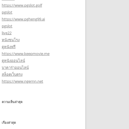
https://www.pgslot.golf
pgslot
https://www.pgheng99.ai
pgslot
live22
หนังชนโรง
ดูหนังฟรี
https://www.keepmovie.me
ดูหนังออนไลน์
บาคาร่าออนไลน์
สล็อตเว็บตรง
https://www.ngernn.net
ความเห็นล่าสุด
เรื่องล่าสุด