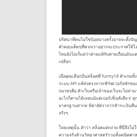
ปริศนาที่คนไม่ใช่น้อยบางครั้งอาจจะตั้งปัญ
คำตอบเด็ดๆที่พวกเราอยากจะประกาศให้โลกทร
ไหนยังไม่เก็แต่ว่าค่ายแท้กับค่ายเถื่อนมั
เปลือก
เมื่อคุณเลือกปั่นสล็อตที่ funny18 ตัวเกม
ระบบ API แท้ส่งตรงจากเซิร์ฟเวอร์หลักของบร
กมายๆคือ ตัวเว็บหรือเจ้าของเว็บจะไม่สา
อะไรก็ตามได้เลยแม้แต่เปอร์เซ็นต์เดียว! 
มาตรฐานสากล มีค่าอัตราการชำระเงินคืนแก่ผ
จริงๆ
โดยเหตุนั้น คำว่า สล็อตแตกง่าย ที่นี่จึงไ
ความจริงด้านวิทยาศาสตร์รวมทั้งคณิตศาสตร์