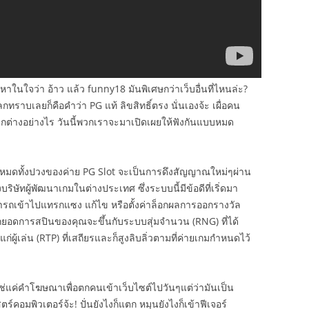
หาในใจว่า อ้าว แล้ว funny18 มันพิเศษกว่าเว็บอื่นที่ไหนล่ะ?
าบเลยก็คือคำว่า PG แท้ ลิขสิทธิ์ตรง นั่นเองจ้ะ เผื่อคน
นแตกต่างอย่างไร วันนี้พวกเราจะมาเปิดเผยให้ฟังกันแบบหมด
ทั้งหมดทั้งปวงของค่าย PG Slot จะเป็นการดึงสัญญาณใหม่ๆผ่าน
ิษัทผู้พัฒนาเกมในต่างประเทศ ซึ่งระบบนี้มีข้อดีที่เริ่ดมา
มารถเข้าไปแทรกแซง แก้ไข หรือตั้งค่าล็อกผลการออกรางวัล
ทุกยอดการสปินของคุณจะขึ้นกับระบบสุ่มจำนวน (RNG) ที่ได้
ู้เล่น (RTP) ที่เสถียรและก็สูงลิบลิ่วตามที่ค่ายเกมกำหนดไว้
ม่ใช่แค่คำโฆษณาเพื่อตกคนเข้าเว็บไซต์ไปวันๆแต่ว่ามันเป็น
คอมพิวเตอร์จ้ะ! ปั่นยังไงก็แตก หมุนยังไงก็เข้าฟีเจอร์