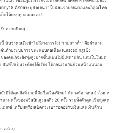
ีพ วันนี้เราขอปฏิบัติภารกิจเป็นไกด์กิตติมศักดิ์ พาทุกคนไปส่อง
unny18 ที่สถิติระบุชัดเจนว่าโบนัสแจกบ่อยมากและก็คูณโหด
เก็บให้ครบทุกเกมนะคะ!
้รับความนิยม)
มนี้ นับว่าคุณยังเข้าไม่ถึงวงการจ้ะ! “เกมสาวถ้ำ” คือตํานาน
ด่นด้วยระบบการชนะแบบต่อเนื่อง (Cascading) ยิ่ง
ของคุณก็จะยิ่งพุ่งสูงมากขึ้นแบบไม่มีเพดานกัน แถมในโหมด
 ปั่นทีไรเป็นจะต้องได้เรื่อง ได้ถอนเงินกันถ้วนหน้าแน่นอน
มีให้คุณถึงที่ เกมนี้ลือชื่อเรื่องฟีพบร์ ลุ้นวงล้อ ก่อนเข้าโหมด
จำนวนครั้งของฟรีสปินสูงสุดถึง 20 ครั้ง รวมทั้งตัวคูณเริ่มสูงสุด
็มแม็กซ์ เตรียมพร้อมเปิดกระเป๋ารอคอยรับเงินแสนเงินล้าน
ภาคสอง)