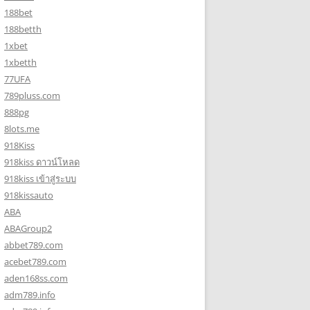
188bet
188betth
1xbet
1xbetth
77UFA
789pluss.com
888pg
8lots.me
918Kiss
918kiss ดาวน์โหลด
918kiss เข้าสู่ระบบ
918kissauto
ABA
ABAGroup2
abbet789.com
acebet789.com
aden168ss.com
adm789.info