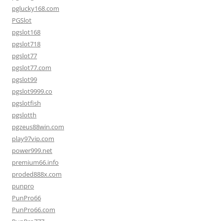
pglucky168.com
PGSlot
pgslot168
pgslot718
pgslot77
pgslot77.com
pgslot99
pgslot9999.co
pgslotfish
pgslotth
pgzeus88win.com
play97vip.com
power999.net
premium66.info
proded888x.com
punpro
PunPro66
PunPro66.com