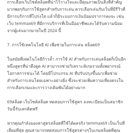
การเลือกเว็บไซต์สล็อตที่น่าไว้วางใจและมีคุณภาพเป็นสิ่งที่สำคัญ
มากพอๆกับการใช้สูตรสำหรับการเล่น ควรเลือกเล่นกับเว็บที่มีรีวิวดี
มีการบริการที่โปร่งใส แล้วก็มีระบบการเงินป้อมปราการคงจะ เช่น
เว็บ temmax69 ที่มีการบริการที่เป็นมืออาชีพและได้รับความนิยม
จากผู้เล่นมากมายในปี 2024 นี้
7. การใช้เทคโนโลยี AI เพื่อช่วยในการเล่น สล็อต69
ในสมัยที่เทคโนโลยีก้าวล้ำ การใช้ AI สำหรับการเล่นสล็อตก็เป็นอีก
หนึ่งสูตรที่น่าดึงดูด AI สามารถช่วยวิเคราะห์เกมรวมทั้งพยากรณ์
โอกาสการชนะได้ โดยมีโปรแกรม AI ที่ปรับปรุงขึ้นมาเพื่อช่วย
สำหรับการเล่นโดยเฉพาะอย่างยิ่ง ซึ่งจะช่วยเพิ่มความเที่ยงตรงใน
การเลือกเกมและการวางเดิมพันได้อย่างมาก
69สล็อต เว็บไซต์สล็อต ทดสอบการใช้สูตร ลงทะเบียนเป็นสมาชิก
วันนี้รับเครดิตฟรี
หากคุณกำลังมองหาสูตรสล็อตที่ใช้ได้ผลจริง temmax69 เป็นเว็บที่
เยี่ยมที่สุด คุณสามารถทดสอบการใช้สูตรต่างๆในเกมสล็อตที่คุณ