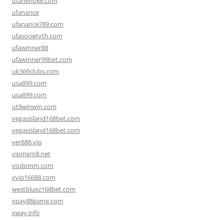
ufaheno88.com
ufanance
ufanance789.com
ufasocietyth.com
ufawinner88
ufawinner99bet.com
uk369clubs.com
usa899.com
usa899.com
ut9winwin.com
vegasisland168bet.com
vegasisland168bet.com
ver888.vip
vipmgm8.net
visdomm.com
vvip16688.com
westbluez168bet.com
xpay88game.com
xway.info