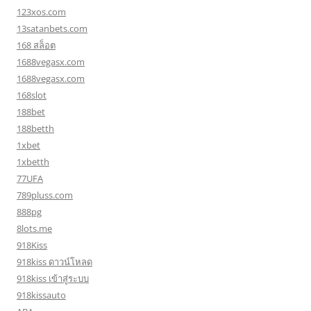
123xos.com
13satanbets.com
168 สล็อต
1688vegasx.com
1688vegasx.com
168slot
188bet
188betth
1xbet
1xbetth
77UFA
789pluss.com
888pg
8lots.me
918Kiss
918kiss ดาวน์โหลด
918kiss เข้าสู่ระบบ
918kissauto