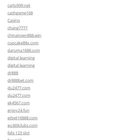
carlo999.net
cashgame168
Casino
chang7777
chinatown888.win
cupcake88x.com
daruma1688.com
digital learning
digital learning
dr888
dr888bet.com
du2477.com
du2477.com
ek4567.com
enjoy24.fun
etbet16888.com
eu369clubs.com
fafa 123 slot