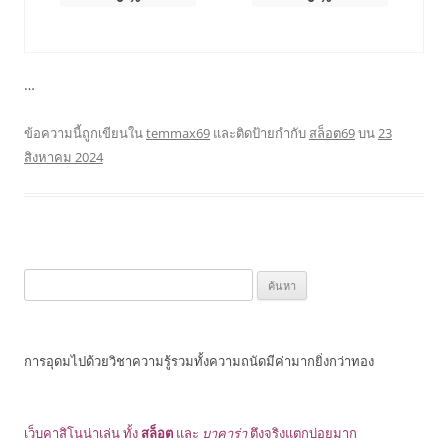
…
ข้อความนี้ถูกเขียนใน
temmax69
และติดป้ายกำกับ
สล็อต69
บน
23
สิงหาคม 2024
ค้นหา
สำหรับ:
การอุดมไปด้วยวิชาความรู้รวมทั้งความถนัดมีค่ามากยิ่งกว่าทอง
เว็บคาสิโนน่าเล่น ทั้ง
สล็อต
และ
บาคาร่า
ตึงจริงแตกบ่อยมาก