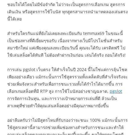
ชอบใจได้โดยไม่มีข้อจำกัด ไม่ว่าจะเป็นสูตรการเลือกเกม สูตรการ
เดินเงิน หรือสูตรการใช้โบนัส ทุกสูตรสามารถนำมาทดลองเล่นตรง
นี้ได้เลย
สำหรับใครกันแน่ที่ยังไม่เคยลงทะเบียนกับ temmax69 ในขณะนี้
เป็นช่องทางที่ดีเยี่ยมๆขอรับ เนื่องจากทางเว็บมีโปรโมชั่นสำหรับ
สมาชิกใหม่ แค่เพียงคุณลงทะเบียนวันนี้ คุณจะได้รับ เครดิตฟรี ไป
ใช้เล่นสล็อตได้ทันที ไม่ต้องทำฝากเงินก่อน เล่นได้จริง ถอนได้จริง!
การเล่น pgslot เว็บตรง ให้สำเร็จในปี 2024 นี้ไม่ใช่แค่การลุ้นโชค
เพียงอย่างเดียว แม้กระนั้นการใช้สูตรรวมทั้งเคล็ดลับที่สำเร็จจริงจะ
ช่วยเพิ่มจังหวะสำหรับเพื่อการชนะรวมทั้งได้กำไรได้มากขึ้น การ
เลือกเกมสล็อตที่มี RTP สูง การใช้โบนัสอย่างชาญฉลาด,
pgslot
การจัดการเงินทุน, และการวางเป้าหมายการเล่นที่ดี ล้วนเป็น
สาเหตุที่ช่วยทำให้คุณเล่นสล็อตอย่างมีคุณภาพมากยิ่งขึ้น
อย่าลืมครับว่าไม่มีสูตรไหนที่รับรองว่าจะชนะ 100% แม้กระนั้นการ
ใช้สูตรเหล่านี้สามารถช่วยเพิ่มช่องทางสำหรับการชนะและทำให้
การเล่นสล็อตของคุณสนุกและก็แฮปปี้เยอะขึ้น ขอให้ทุกคนโชคดี