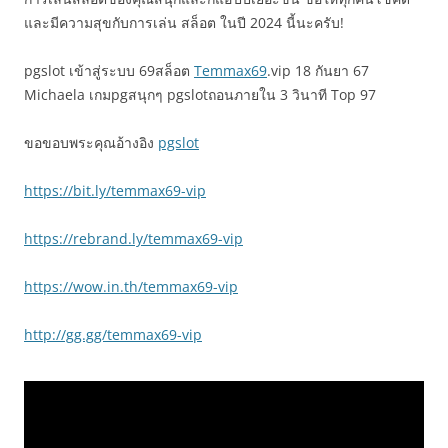
และมีความสุขกับการเล่น สล็อต ในปี 2024 นี้นะครับ!
pgslot เข้าสู่ระบบ 69สล็อต
Temmax69
.vip 18 กันยา 67
Michaela เกมpgสนุกๆ pgslotถอนภายใน 3 วินาที Top 97
ขอขอบพระคุณอ้างอิง
pgslot
https://bit.ly/temmax69-vip
https://rebrand.ly/temmax69-vip
https://wow.in.th/temmax69-vip
http://gg.gg/temmax69-vip