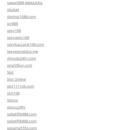
sawan888 ทดลองเล่น
sbobet
sbotop1688.com
scr888
sexy168
sexyauto168
sexybaccarat168.com
sexygameplus.me
shinobi24hr.com
sing55fun.com
Slot
Slot Online
slot1111ok.com
slot168
Slotxo
slotxo24hr
spbetflik888.com
spbetflik888.com
sqgame555s.com