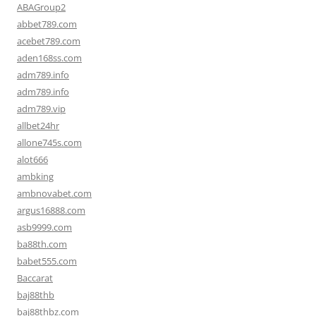
ABAGroup2
abbet789.com
acebet789.com
aden168ss.com
adm789.info
adm789.info
adm789.vip
allbet24hr
allone745s.com
alot666
ambking
ambnovabet.com
argus16888.com
asb9999.com
ba88th.com
babet555.com
Baccarat
baj88thb
baj88thbz.com