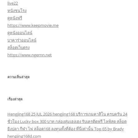
live22
หนังชนโรง
ดูหนังฟรี
https://www.keepmovie.me
ดูหนังออนไลน์
บาคาร่าออนไลน์
สล็อตเว็บตรง
https://www.ngernn.net
ความเห็นล่าสุด
เรื่องล่าสุด
Hengjing168 25 JUL 2026 hengjing168 บริการเกมคาสิโน ครบครัน 24
ชั่วโมง Lucky box 300 บาท กล่องสุ่มเฮงเฮง รับเครดิตฟรี ไลฟ์สด สล็อต
ยิงปลา กีฬา ไพ่ สล็อต168 ลงทุนทั้งที่ต้อง ที่นี่เท่านั้น Top 65 by Brady
hengjing168d.com