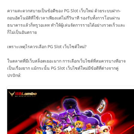
ความสะดวกสบายเป็นข้อดีของ PG Slot เว็บใหม่ ด้วยระบบฝาก-
ถอนอัตโนมัติที่ใช้เวลาเพียงแต่ไม่กี่วินาที รองรับทั้งการโอนผ่าน
ธนาคารแล้วก็ทรูวอเลท ทำให้ผู้เล่นจัดการรายได้อย่างรวดเร็วและ
ก็ไม่เป็นอันตราย
เพราะเหตุไรควรเลือก PG Slot เว็บไซต์ใหม่?
ในตลาดที่มีเว็บสล็อตเยอะมาก การเลือกเว็บไซต์ที่สมควรบางทีอาจ
เป็นเรื่องยาก แม้กระนั้น PG Slot เว็บไซต์ใหม่มีข้อดีที่ต่างจากคู่
ปรปักษ์: