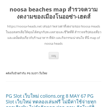
noosa beaches map สำรวจความ
งดงามของเมืองโนออซ่า-เฮดส์
https://noosa-heads.net เสนอภาพลวงตาที่งดงามของ Noosa Heads
ในออสเตรเลียให้คุณได้สนุกกับทะเลสวยและชีวิตที่ดี สำรวจทริปท่องเที่ยว
และเคล็ดลับเกี่ยวกับร้านอาหาร ที่พัก และกิจกรรมน่าสนใจ ที่นี่ map of
noosa heads
ข้าม
เมนู
ไป
ยัง
เนื้อหา
คลังเก็บป้ายกำกับ:
PG SLOT เว็บใหม่
PG Slot เว็บใหม่ colions.org 8 MAY 67 PG
Slot เว็บใหม่ ทดลองเล่นฟรี ไม่มีค่าใช้จ่ายทุก