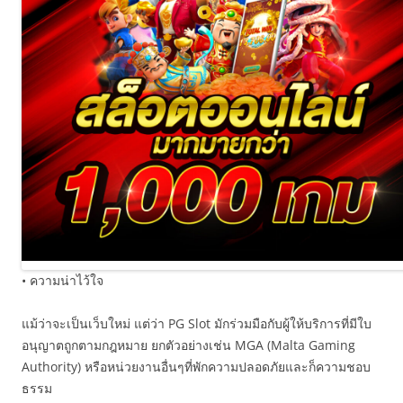
• ความน่าไว้ใจ
แม้ว่าจะเป็นเว็บใหม่ แต่ว่า PG Slot มักร่วมมือกับผู้ให้บริการที่มีใบ
อนุญาตถูกตามกฎหมาย ยกตัวอย่างเช่น MGA (Malta Gaming
Authority) หรือหน่วยงานอื่นๆที่พักความปลอดภัยและก็ความชอบ
ธรรม