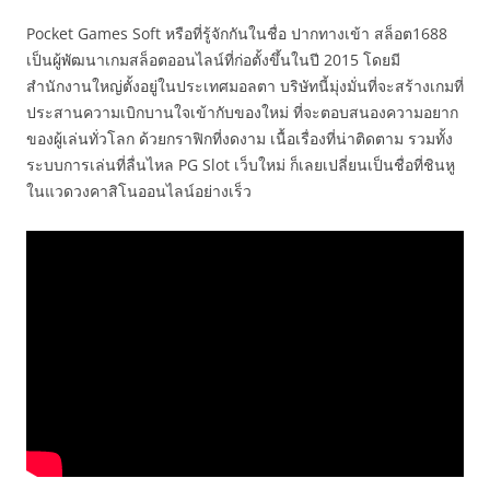
Pocket Games Soft หรือที่รู้จักกันในชื่อ ปากทางเข้า สล็อต1688
เป็นผู้พัฒนาเกมสล็อตออนไลน์ที่ก่อตั้งขึ้นในปี 2015 โดยมี
สำนักงานใหญ่ตั้งอยู่ในประเทศมอลตา บริษัทนี้มุ่งมั่นที่จะสร้างเกมที่
ประสานความเบิกบานใจเข้ากับของใหม่ ที่จะตอบสนองความอยาก
ของผู้เล่นทั่วโลก ด้วยกราฟิกที่งดงาม เนื้อเรื่องที่น่าติดตาม รวมทั้ง
ระบบการเล่นที่ลื่นไหล PG Slot เว็บใหม่ ก็เลยเปลี่ยนเป็นชื่อที่ชินหู
ในแวดวงคาสิโนออนไลน์อย่างเร็ว