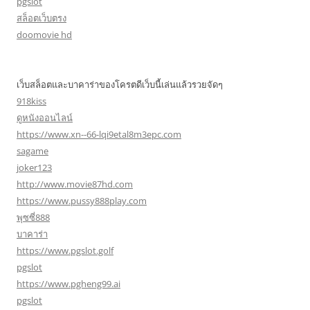
pgslot
สล็อตเว็บตรง
doomovie hd
เว็บสล็อตและบาคาร่าของโครตดีเว็บนี้เล่นแล้วรวยจัดๆ
918kiss
ดูหนังออนไลน์
https://www.xn--66-lqi9etal8m3epc.com
sagame
joker123
http://www.movie87hd.com
https://www.pussy888play.com
พุซซี่888
บาคาร่า
https://www.pgslot.golf
pgslot
https://www.pgheng99.ai
pgslot