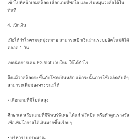
เข้าไปที่หน้าเกมสล็อต เลือกเกมที่พอใจ และเริ่มหมุนวงล้อได้ใน
ทันที
4. เบิกเงิน
เมื่อได้กำไรตามจุดมุ่งหมาย สามารถเบิกเงินผ่านระบบอัตโนมัติได้
ตลอด 1 วัน
เทคนิคการเล่น PG Slot เว็บใหม่ ให้ได้กำไร
ถึงแม้ว่าสล็อตจะขึ้นกับโชคเป็นหลัก แม้กระนั้นการใช้เคล็ดลับดีๆ
สามารถเพิ่มช่องทางชนะได้:
• เลือกเกมที่มีโบนัสสูง
ศึกษาเล่าเรียนเกมที่มีฟีพบร์พิเศษ ได้แก่ ฟรีสปิน หรือตัวคูณรางวัล
เพื่อเพิ่มโอกาสได้เงินมากขึ้นเรื่อยๆ
• บริหารงบประมาณ