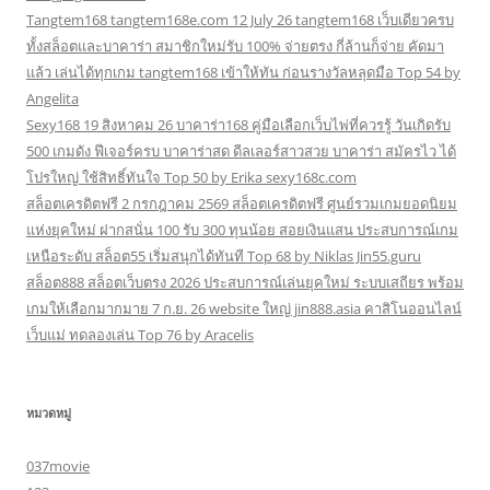
Tangtem168 tangtem168e.com 12 July 26 tangtem168 เว็บเดียวครบ
ทั้งสล็อตและบาคาร่า สมาชิกใหม่รับ 100% จ่ายตรง กี่ล้านก็จ่าย คัดมา
แล้ว เล่นได้ทุกเกม tangtem168 เข้าให้ทัน ก่อนรางวัลหลุดมือ Top 54 by
Angelita
Sexy168 19 สิงหาคม 26 บาคาร่า168 คู่มือเลือกเว็บไพ่ที่ควรรู้ วันเกิดรับ
500 เกมดัง ฟีเจอร์ครบ บาคาร่าสด ดีลเลอร์สาวสวย บาคาร่า สมัครไว ได้
โปรใหญ่ ใช้สิทธิ์ทันใจ Top 50 by Erika sexy168c.com
สล็อตเครดิตฟรี 2 กรกฎาคม 2569 สล็อตเครดิตฟรี ศูนย์รวมเกมยอดนิยม
แห่งยุคใหม่ ฝากสนั่น 100 รับ 300 ทุนน้อย สอยเงินแสน ประสบการณ์เกม
เหนือระดับ สล็อต55 เริ่มสนุกได้ทันที Top 68 by Niklas Jin55.guru
สล็อต888 สล็อตเว็บตรง 2026 ประสบการณ์เล่นยุคใหม่ ระบบเสถียร พร้อม
เกมให้เลือกมากมาย 7 ก.ย. 26 website ใหญ่ jin888.asia คาสิโนออนไลน์
เว็บแม่ ทดลองเล่น Top 76 by Aracelis
หมวดหมู่
037movie