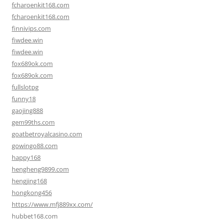
fcharoenkit168.com
fcharoenkit168.com
finnivips.com
fiwdee.win
fiwdee.win
fox689ok.com
fox689ok.com
fullslotpg
funny18
gaojing888
gem99ths.com
goatbetroyalcasino.com
gowingo88.com
happy168
hengheng9899.com
hengjing168
hongkong456
https://www.mfj889xx.com/
hubbet168.com