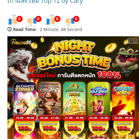
เก่าและใหม่ Top 12 by Cary
0
0
0
0
Read Time:
2 Minute, 48 Second