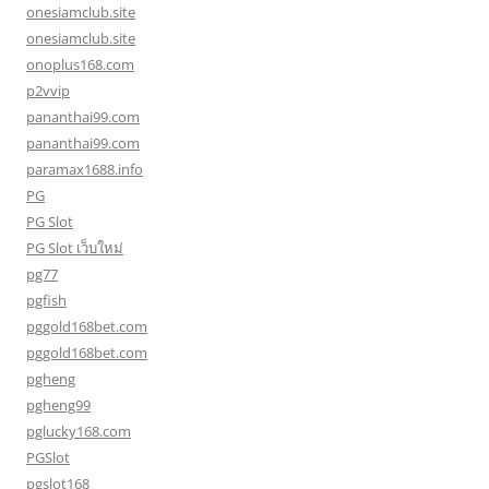
onesiamclub.site
onesiamclub.site
onoplus168.com
p2vvip
pananthai99.com
pananthai99.com
paramax1688.info
PG
PG Slot
PG Slot เว็บใหม่
pg77
pgfish
pggold168bet.com
pggold168bet.com
pgheng
pgheng99
pglucky168.com
PGSlot
pgslot168