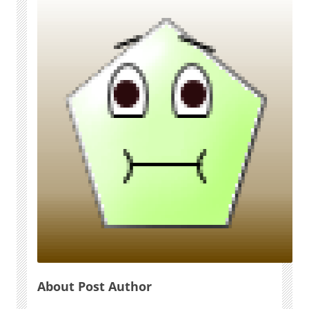
About Post Author