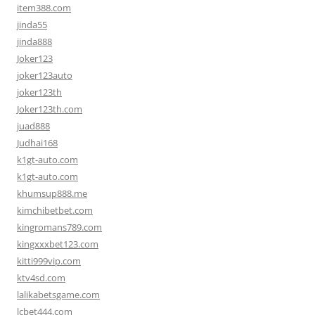
item388.com
jinda55
jinda888
Joker123
joker123auto
joker123th
Joker123th.com
juad888
Judhai168
k1gt-auto.com
k1gt-auto.com
khumsup888.me
kimchibetbet.com
kingromans789.com
kingxxxbet123.com
kitti999vip.com
ktv4sd.com
lalikabetsgame.com
lcbet444.com