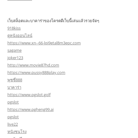
เว็บสล็อตและบาคาร่าของโครตดีเว็บนี้เล่นแล้วรวยจัดๆ
918kiss
ดูหนังออนไลน์
https://www.xn--66-lqi9etal8m3epc.com
sagame
joker123
http://www.movie87hd.com
https://www.pussy888play.com
พุซซี่888
บาคาร่า
https://www.pgslot.golf
pgslot
https://www.pgheng99.ai
pgslot
live22
หนังชนโรง