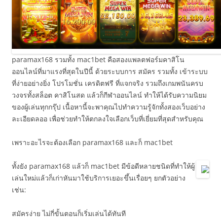
paramax168 รวมทั้ง mac1bet คือสองแพลตฟอร์มคาสิโน
ออนไลน์ที่มาแรงที่สุดในปีนี้ ด้วยระบบการ สมัคร รวมทั้ง เข้าระบบ
ที่ง่ายอย่างยิ่ง โปรโมชั่น เครดิตฟรี ที่แจกจริง รวมถึงเกมพนันครบ
วงจรทั้งสล็อต คาสิโนสด แล้วก็กีฬาออนไลน์ ทำให้ได้รับความนิยม
ของผู้เล่นทุกกรุ๊ป เนื้อหานี้จะพาคุณไปทำความรู้จักทั้งสองเว็บอย่าง
ละเอียดลออ เพื่อช่วยทำให้ตกลงใจเลือกเว็บที่เยี่ยมที่สุดสำหรับคุณ
เพราะอะไรจะต้องเลือก paramax168 และก็ mac1bet
ทั้งยัง paramax168 แล้วก็ mac1bet มีข้อดีหลายชนิดที่ทำให้ผู้
เล่นใหม่แล้วก็เก่าหันมาใช้บริการเยอะขึ้นเรื่อยๆ ยกตัวอย่าง
เช่น:
สมัครง่าย ไม่กี่ขั้นตอนก็เริ่มเล่นได้ทันที