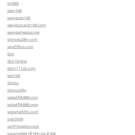
scr888
sexy168
sexyauto168
sexybaccarat168.com
sexygameplus.me
shinobi24hr.com
sing55fun.com
Slot
Slot Online
slot1111ok.com
slot168
Slotxo
slotxo24hr
spbetflik888.com
spbetflik888.com
sqgame555s.com
sretthi99
ssc915casino.com
ssgame666 เข้าสู่ระบบ ล่าสุด