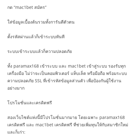
กด “mac1bet สมัคร”
ใส่ข้อมูลเบื้องต้นรวมทั้งการันตีตัวตน
ตั้งรหัสผ่านแล้วก็เข้าระบบทันที
ระบบเข้าระบบแล้วก็ความปลอดภัย
ทั้ง paramax168 เข้าระบบ และ mac1bet เข้าสู่ระบบ รองรับทุก
เครื่องมือ ไม่ว่าจะเป็นคอมพิวเตอร์ แท็บเล็ต หรือมือถือ พร้อมระบบ
ความปลอดภัย SSL ที่เข้ารหัสข้อมูลส่วนตัว เพื่อป้องกันผู้ใช้งาน
อย่างมาก
โปรโมชั่นและเครดิตฟรี
สองเว็บไซต์แห่งนี้มีโปรโมชั่นมากมาย โดยเฉพาะ paramax168
เครดิตฟรี และ mac1bet เครดิตฟรี ที่ช่วยเพิ่มทุนให้กับสมาชิกใหม่
และก็เก่า: