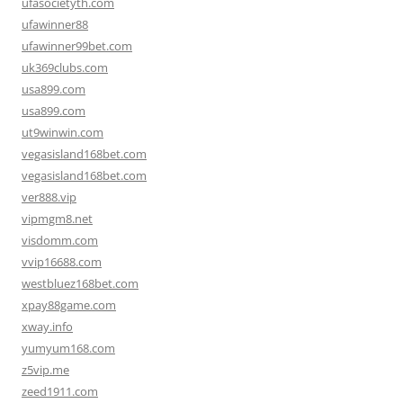
ufasocietyth.com
ufawinner88
ufawinner99bet.com
uk369clubs.com
usa899.com
usa899.com
ut9winwin.com
vegasisland168bet.com
vegasisland168bet.com
ver888.vip
vipmgm8.net
visdomm.com
vvip16688.com
westbluez168bet.com
xpay88game.com
xway.info
yumyum168.com
z5vip.me
zeed1911.com