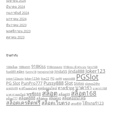
เมษายน 2024
มีนาคม 2024
กุมภาพันธ์ 2024
มกราคม 2024
ธันวาคม 2023
พฤศจิกายน 2023
ตุลาคม 2023
ป้ายกำกับ
918Kiss
168สล็อต
188betth
918kissauto
918kiss เข้าสู่ระบบ
faro168
Joker123
jinda888
Jinda55
fox689 สมัคร
funny18
hengjing168
PGSlot
Joker123th
live22
PG
joker123auto
pg99
pggold88
Pussy888
Slot
PG Slot
PunPro777
Slotxo
slotxo24hr
บาคาร่า
ทางเข้าpg
ดูหนังออนไลน์
sretthi99
คาสิโนออนไลน์
บาคาร่า168
สล็อต
สล็อต168
พุซซี่888
สล็อต99
บาคาร่าออนไลน์
สล็อต888
สล็อตออนไลน์
สล็อตxo
สล็อตpg
สล็อต777
สล็อตเครดิตฟรี
สล็อตเว็บตรง
โจ๊กเกอร์123
เศรษฐี99