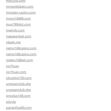
mib555s.com
mmgoldsbets.com
mmplay-casino.com
mono16888.com
mun789slot.com
mwin9s.com
nagawaybet.com
nbwin.me
nemo168casino.com
nemo168casino.com
niseko168bet.com
no1huay
no1huay.com
okcasino159.com
onesiamclub.site
onesiamclub.site
onoplus168.com
p2vvip
pananthai99.com