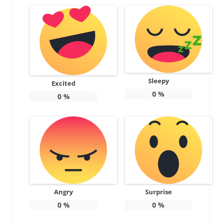
Sleepy
Excited
0
%
0
%
Angry
Surprise
0
%
0
%