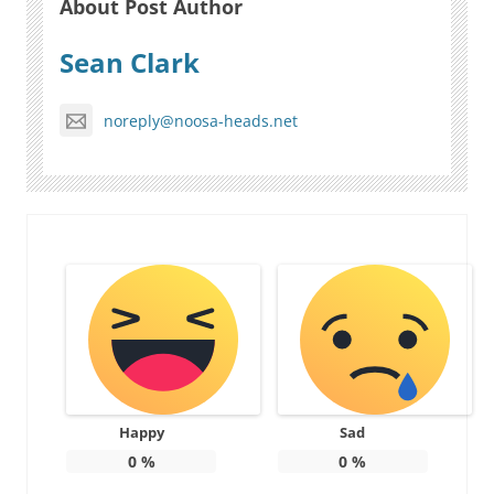
About Post Author
Sean Clark
noreply@noosa-heads.net
Happy
Sad
0
%
0
%