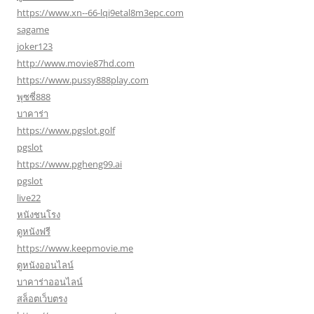
https://www.xn--66-lqi9etal8m3epc.com
sagame
joker123
http://www.movie87hd.com
https://www.pussy888play.com
พุซซี่888
บาคาร่า
https://www.pgslot.golf
pgslot
https://www.pgheng99.ai
pgslot
live22
หนังชนโรง
ดูหนังฟรี
https://www.keepmovie.me
ดูหนังออนไลน์
บาคาร่าออนไลน์
สล็อตเว็บตรง