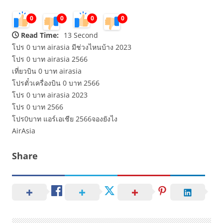
0
0
0
0
Read Time:
13 Second
โปร 0 บาท airasia มีช่วงไหนบ้าง 2023
โปร 0 บาท airasia 2566
เที่ยวบิน 0 บาท airasia
โปรตั๋วเครื่องบิน 0 บาท 2566
โปร 0 บาท airasia 2023
โปร 0 บาท 2566
โปร0บาท แอร์เอเชีย 2566จองยังไง
AirAsia
Share