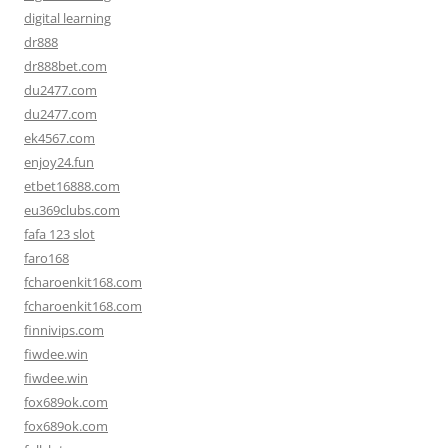
digital learning
dr888
dr888bet.com
du2477.com
du2477.com
ek4567.com
enjoy24.fun
etbet16888.com
eu369clubs.com
fafa 123 slot
faro168
fcharoenkit168.com
fcharoenkit168.com
finnivips.com
fiwdee.win
fiwdee.win
fox689ok.com
fox689ok.com