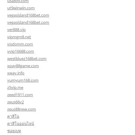
usa899.com
ut9winwin.com
vegasisland168bet.com
vegasisland168bet.com
ver888.vip
vipmgm8.net
visdomm.com
vvip16688.com
westbluez168bet.com
xpay88game.com
xway.info
yumyum168.com
z5vip.me
zeed1911.com
zeus66v2
zeus88new.com
คาสิโน
คาสิโนออนไลน์
ซอยเบท